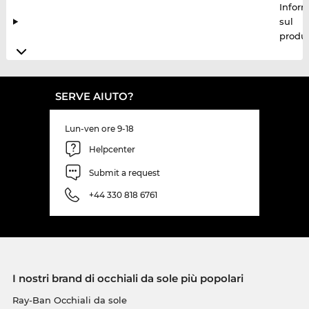
Inform
sul
produt
SERVE AIUTO?
Lun-ven ore 9-18
Helpcenter
Submit a request
+44 330 818 6761
I nostri brand di occhiali da sole più popolari
Ray-Ban Occhiali da sole