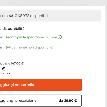
cora
48
OX8076 disponibili
e disponibilità
 mm
Pronto per la spedizione in 51 ore
 mm
(Attualmente non disponibile)
147,00 €
sigliato
0
€
 inclusa.
aggiungi nel
carrello
Aggiungi
prescrizione
da 29,90 €