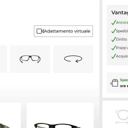
Vantag
Ancor
Adattamento virtuale
Spediz
Diritto
Prezzi
Acquis
Sped
ore 