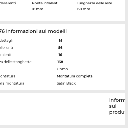
elle lenti
Ponte infralenti
Lunghezza delle aste
16 mm
138 mm
6 Informazioni sui modelli
dettagli
M
lle lenti
56
ralenti
16
a delle stanghette
138
Uomo
montatura
Montatura completa
ella montatura
Satin Black
Informa
sul
produt