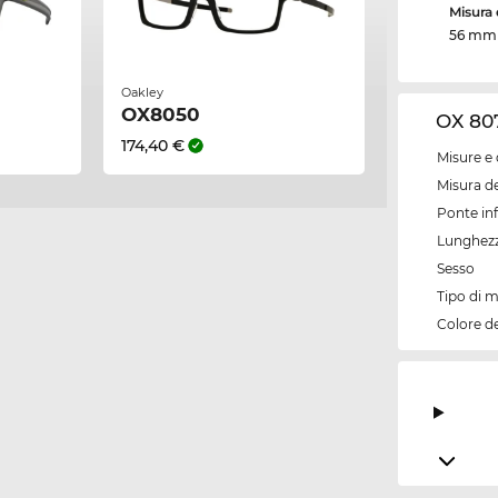
Misura d
56 mm
Oakley
OX8050
OX 807
174,40 €
Misure e 
Misura de
Ponte inf
Lunghezz
Sesso
Tipo di 
Colore d