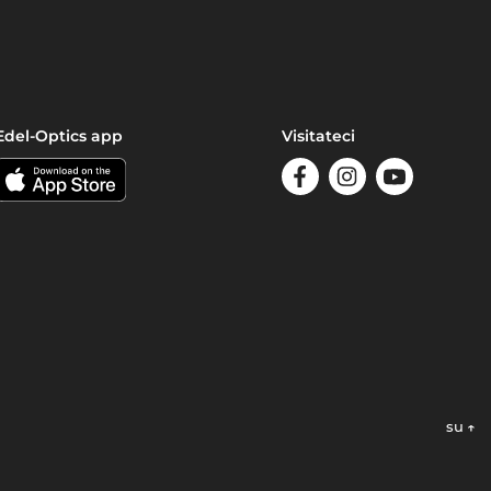
Edel-Optics app
Visitateci
su