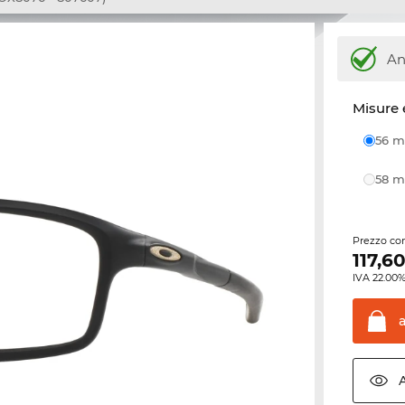
An
Misure 
56
58
Prezzo con
117,6
IVA 22.00%