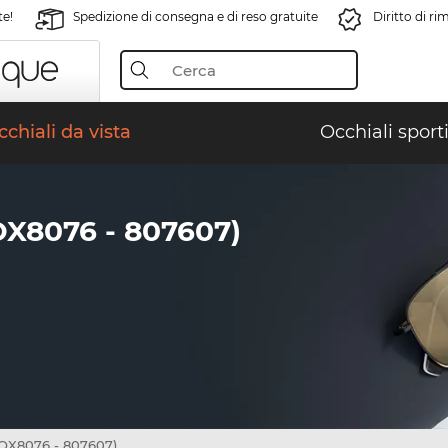
te!
Spedizione di consegna e di reso gratuite
Diritto di r
chiali da vista
Occhiali sporti
X8076 - 807607)
OX8076 - 807607)