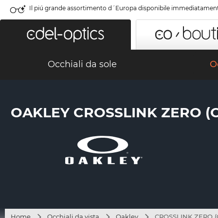
Il piú grande assortimento d´Europa disponibile immediatamen
Occhiali da sole
Oc
OAKLEY CROSSLINK ZERO (O
Home
Occhiali da vista
Oakley
CROSSLINK ZERO (