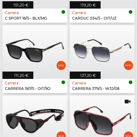
151,20 €
119,20 €
Carrera
Carrera
C SPORT 16/S - BLX/MG
CARDUC 034/S - OIT/UZ
111,20 €
127,20 €
Carrera
Carrera
CARRERA 367/S - OIT/9O
CARRERA 379/S - W3J/08