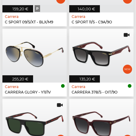
159,20 €
P
140,00 €
Carrera
Carrera
C SPORT 09/S/XT - BLX/M9
C SPORT 11/S - C9A/9O
255,20 €
135,20 €
Carrera
Carrera
CARRERA GLORY - Y11/1V
CARRERA 378/S - OIT/9O