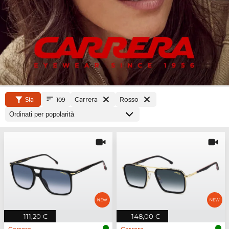
Sía
Carrera
Rosso
109
111,20 €
148,00 €