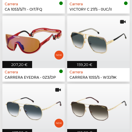
Carrera
Carrera
CA 1053/S/TI - OIT/FQ
VICTORY C 27/S - 0UC/II
207,20 €
159,20 €
Carrera
Carrera
CARRERA EYEDRA - 0Z3/DP
CARRERA 1055/S - W3J/9K