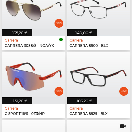
135,20 €
140,00 €
Carrera
Carrera
CARRERA 3088/S - NOA/YK
CARRERA 8900 - BLX
151,20 €
103,20 €
Carrera
Carrera
C SPORT 16/S - 0Z3/HP
CARRERA 8929 - BLX