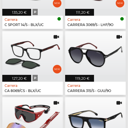
135,20 €
P
111,20 €
Carrera
Carrera
C SPORT 14/S - BLX/UC
CARRERA 3069/S - LHF/9O
127,20 €
P
119,20 €
Carrera
Carrera
CA 8069/CS - BLX/UC
CARRERA 315/S - GUU/9O