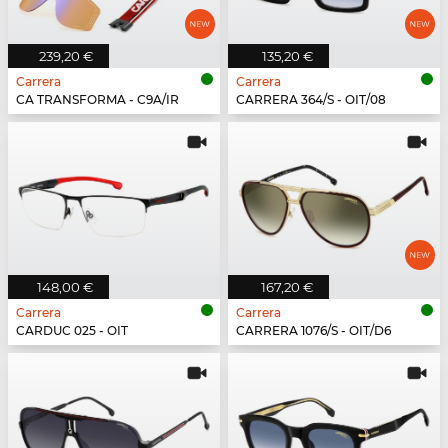
239,20 €
135,20 €
Carrera
Carrera
CA TRANSFORMA - C9A/IR
CARRERA 364/S - OIT/08
148,00 €
167,20 €
Carrera
Carrera
CARDUC 025 - OIT
CARRERA 1076/S - OIT/D6