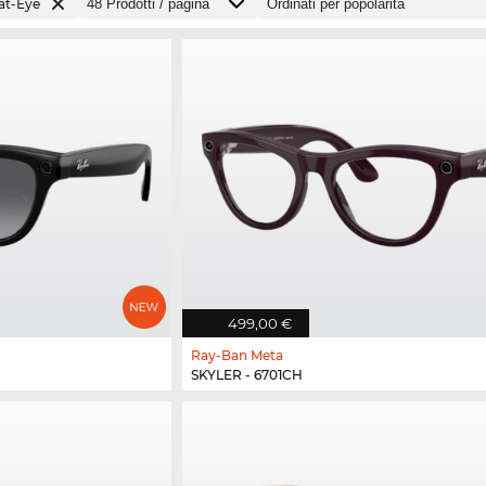
at-Eye
499,00 €
Ray-Ban Meta
SKYLER - 6701CH