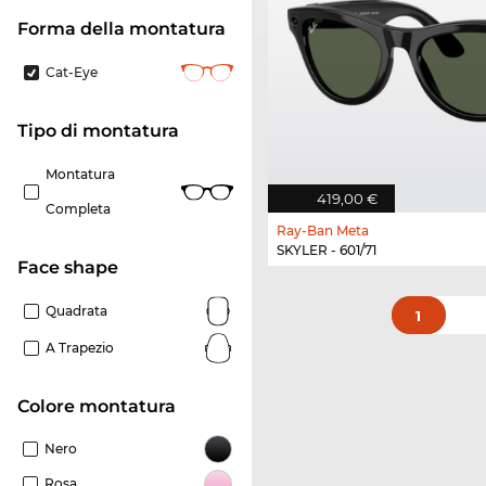
forma della montatura
Cat-Eye
Tipo di montatura
Montatura
419,00 €
Completa
Ray-Ban Meta
SKYLER - 601/71
Face shape
Quadrata
1
A Trapezio
Colore montatura
Nero
Rosa