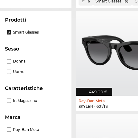
Smart Glasses
C
6
Prodotti
Smart Glasses
Sesso
Donna
Uomo
Caratteristiche
449,00 €
In Magazzino
Ray-Ban Meta
SKYLER - 601/T3
Marca
Ray-Ban Meta