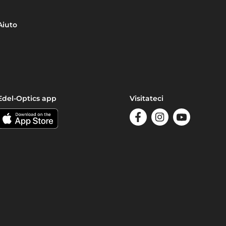
Aiuto
Edel-Optics app
Visitateci