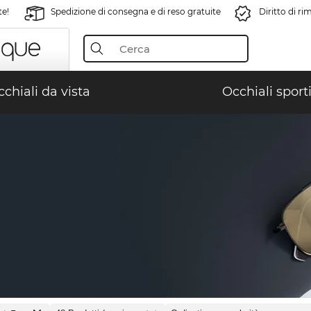
te!
Spedizione di consegna e di reso gratuite
Diritto di r
chiali da vista
Occhiali sporti