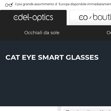
Il piú grande assortimento d´Europa disponibile immediatamen
Occhiali da sole
Oc
CAT EYE SMART GLASSES