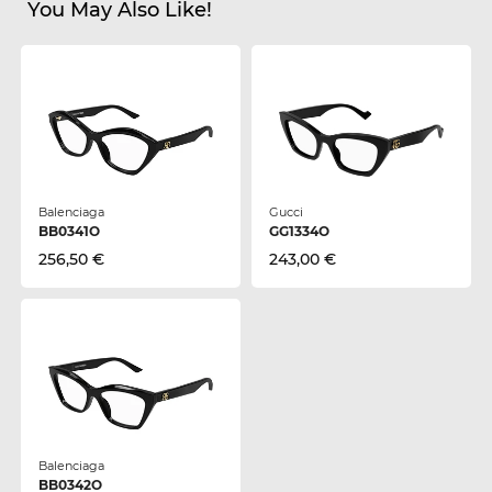
You May Also Like!
Balenciaga
Gucci
BB0341O
GG1334O
256,50 €
243,00 €
Balenciaga
BB0342O