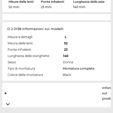
Misura delle lenti
Ponte infralenti
Lunghezza delle aste
52 mm
23 mm
140 mm
D 2 0138 Informazioni sui modelli
Misure e dettagli
L
Misura delle lenti
52
Ponte infralenti
23
Lunghezza delle stanghette
140
Sesso
Donna
Tipo di montatura
Montatura completa
Colore della montatura
Black
Inform
sul
produt