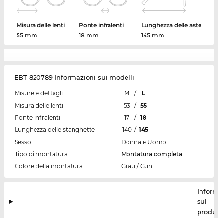
Misura delle lenti
Ponte infralenti
Lunghezza delle aste
55 mm
18 mm
145 mm
EBT 820789 Informazioni sui modelli
Misure e dettagli
M
/
L
Misura delle lenti
53
/
55
Ponte infralenti
17
/
18
Lunghezza delle stanghette
140
/
145
Sesso
Donna e Uomo
Tipo di montatura
Montatura completa
Colore della montatura
Grau / Gun
Inform
sul
produt