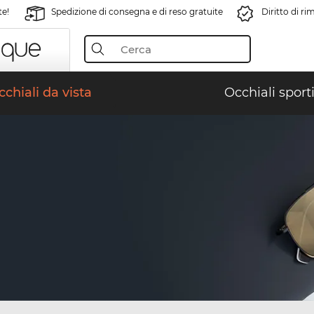
te!
Spedizione di consegna e di reso gratuite
Diritto di r
chiali da vista
Occhiali sporti