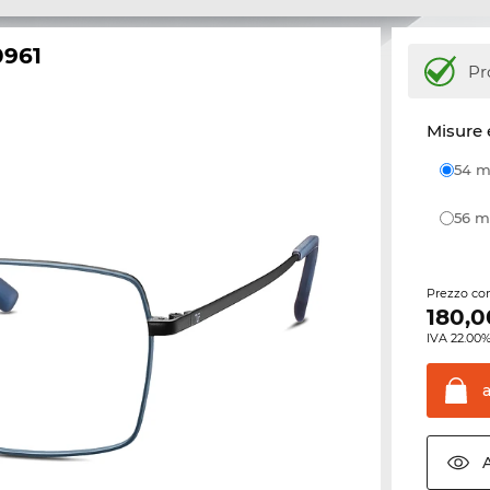
0961
Pr
Misure 
54
56
Prezzo con
180,0
IVA 22.00%