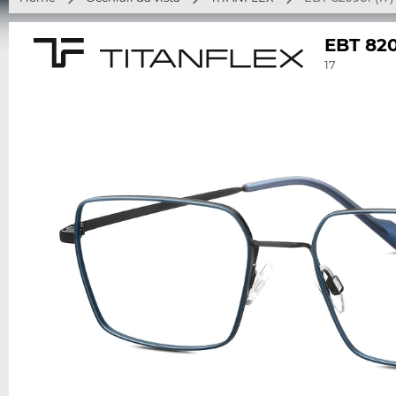
EBT 82
17