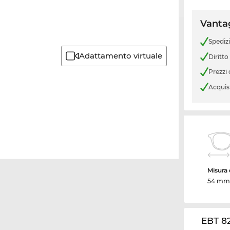
Vantag
Spediz
Adattamento virtuale
Diritto
Prezzi
Acquis
Misura d
54 mm
EBT 82