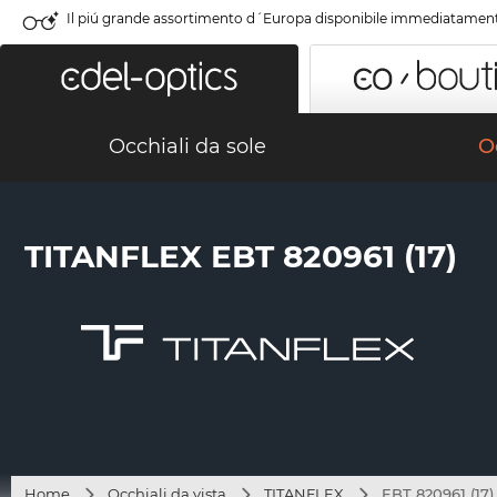
Il piú grande assortimento d´Europa disponibile immediatamen
Occhiali da sole
Oc
TITANFLEX EBT 820961 (17)
Home
Occhiali da vista
TITANFLEX
EBT 820961 (17)