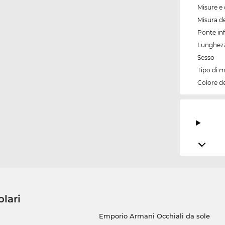
Misure e 
Misura de
Ponte inf
Lunghezz
Sesso
Tipo di 
Colore d
olari
Emporio Armani Occhiali da sole