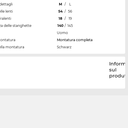
dettagli
M
/
L
lle lenti
54
/
56
ralenti
18
/
19
a delle stanghette
140
/
145
Uomo
montatura
Montatura completa
ella montatura
Schwarz
Informa
sul
produt