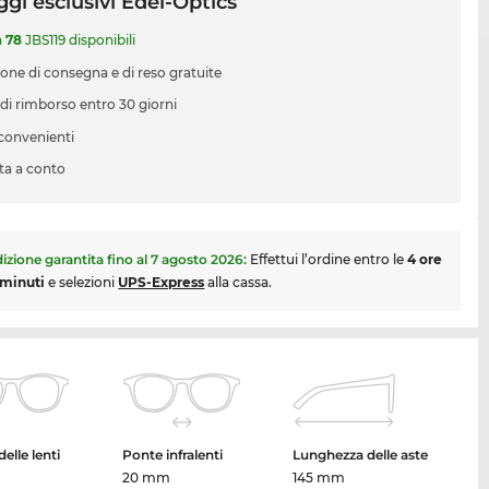
gi esclusivi Edel-Optics
a
78
JBS119 disponibili
ione di consegna e di reso gratuite
 di rimborso entro 30 giorni
 convenienti
ta a conto
izione garantita fino al
7 agosto 2026
:
Effettui l’ordine entro le
4 ore
 minuti
e selezioni
UPS-Express
alla cassa.
elle lenti
Ponte infralenti
Lunghezza delle aste
20 mm
145 mm