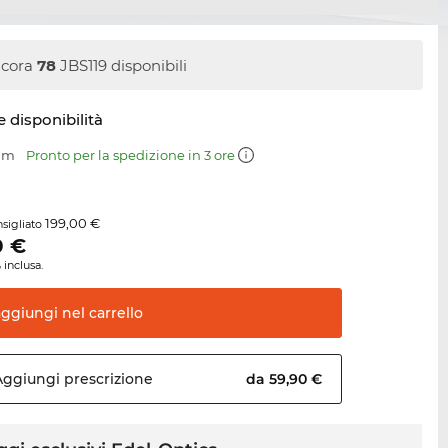
cora
78
JBS119 disponibili
e disponibilità
 mm
Pronto per la spedizione in 3 ore
199,00 €
sigliato
0
€
 inclusa.
aggiungi nel
carrello
Aggiungi
prescrizione
da 59,90 €