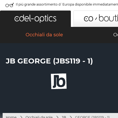
Il piú grande assortimento d´Europa disponibile immediatamen
Occhiali da sole
Oc
JB GEORGE (JBS119 - 1)
Home
Occhiali da sole
JB
GEORGE (JBS119 - 1)