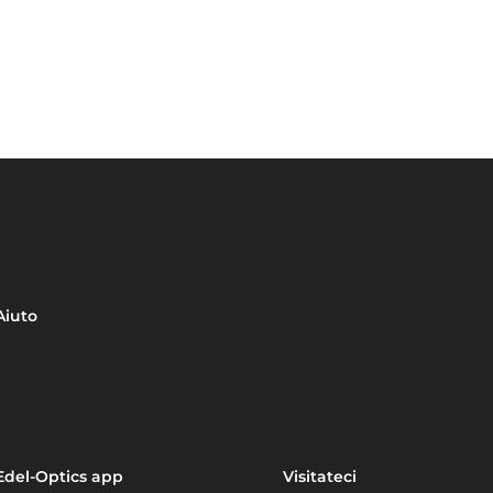
Aiuto
Edel-Optics app
Visitateci