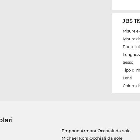
JBS 11
Misure e 
Misura de
Ponte inf
Lunghezz
Sesso
Tipo di 
Lenti
Colore d
olari
Emporio Armani Occhiali da sole
Michael Kors Occhiali da sole