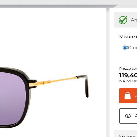
An
Misure 
54
Prezzo con
119,4
IVA 22.00%