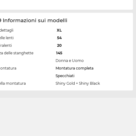
9 Informazioni sui modelli
dettagli
XL
lle lenti
54
ralenti
20
a delle stanghette
145
Donna e Uomo
montatura
Montatura completa
Specchiati
ella montatura
Shiny Gold + Shiny Black