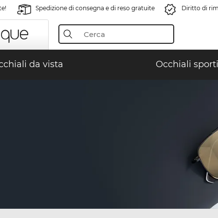
te!
Spedizione di consegna e di reso gratuite
Diritto di r
chiali da vista
Occhiali sporti