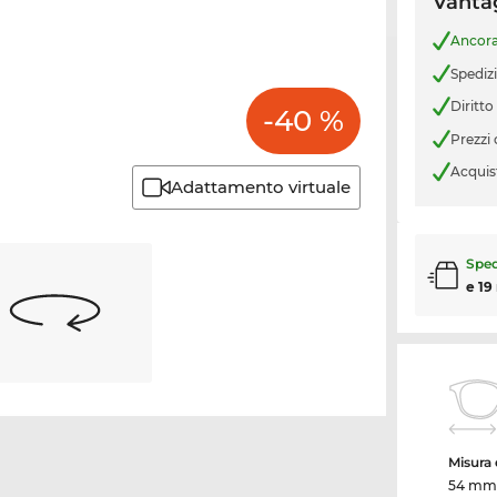
Vantag
Ancor
Spediz
Diritto
-40 %
Prezzi
Acquis
Adattamento virtuale
Sped
e 19
Misura d
54 mm