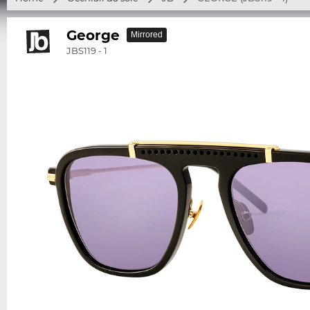
George
Mirrored
JBS119 - 1