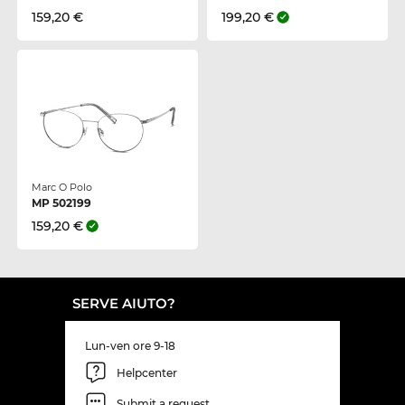
159,20 €
199,20 €
Marc O Polo
MP 502199
159,20 €
SERVE AIUTO?
Lun-ven ore 9-18
Helpcenter
Submit a request