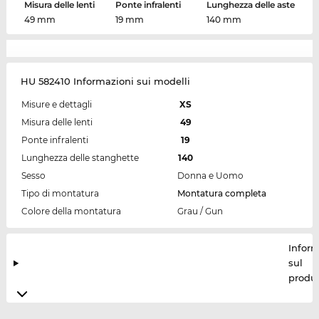
Misura delle lenti
Ponte infralenti
Lunghezza delle aste
49 mm
19 mm
140 mm
HU 582410 Informazioni sui modelli
Misure e dettagli
XS
Misura delle lenti
49
Ponte infralenti
19
Lunghezza delle stanghette
140
Sesso
Donna e Uomo
Tipo di montatura
Montatura completa
Colore della montatura
Grau / Gun
Inform
sul
produt