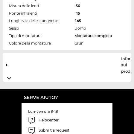
Misura delle lenti
56
Ponte infralenti
15
Lunghezza delle stanghette
145
Sesso
Uomo
Tipo di montatura
Montatura completa
Colore della montatura
Grün
Inform
sul
produt
SERVE AIUTO?
Lun-ven ore 9-18
Helpcenter
Submit a request