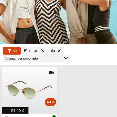
Sía
JB
Blu
1
40 %
119,40 €