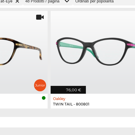
at-Eye
76,00 €
Oakley
TWIN TAIL - 800801