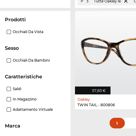
Tutte Oakley le
C
3
Prodotti
Occhiali Da Vista
Sesso
Occhiali Da Bambini
Caratteristiche
Saldi
57,83 €
In Magazzino
Oakley
TWIN TAIL - 800806
Adattamento Virtuale
1
Marca