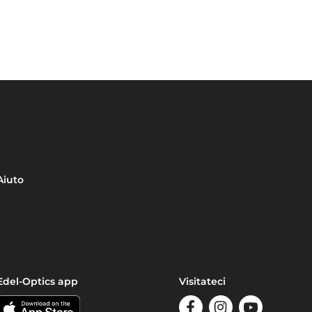
Aiuto
Edel-Optics app
Visitateci