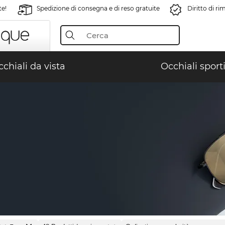
te!
Spedizione di consegna e di reso gratuite
Diritto di r
chiali da vista
Occhiali sporti