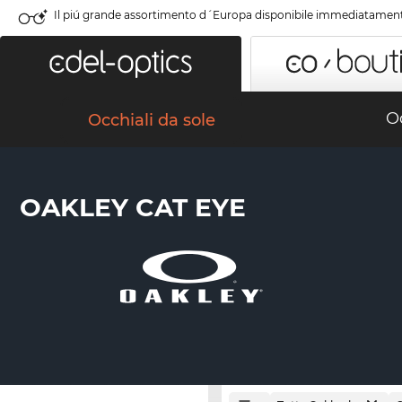
Il piú grande assortimento d´Europa disponibile immediatamen
Oc
Occhiali da sole
OAKLEY CAT EYE