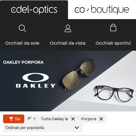
0
Occhiali da sole
Occhiali da vista
Occhiali sportivi
OAKLEY PORPORA
Sía
Tutte Oakley le
Porpora
7