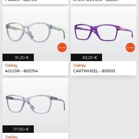
91,20 €
83,20 €
Oakley
Oakley
AGLOW - 802704
CARTWHEEL - 801003
117,60 €
Oakley