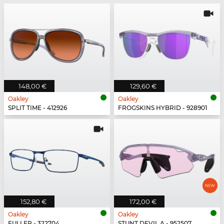
148,00 €
129,60 €
Oakley
Oakley
SPLIT TIME - 412926
FROGSKINS HYBRID - 928901
152,80 €
172,00 €
Oakley
Oakley
FULLER - 322704
STUNT DEVIL A - 952507