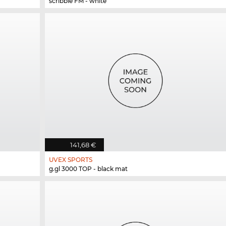
scribble FM - white
141,68 €
UVEX SPORTS
g.gl 3000 TOP - black mat