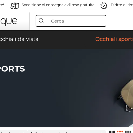
te!
Spedizione di consegna e di reso gratuite
Diritto di r
chiali da vista
Occhiali sporti
PORTS