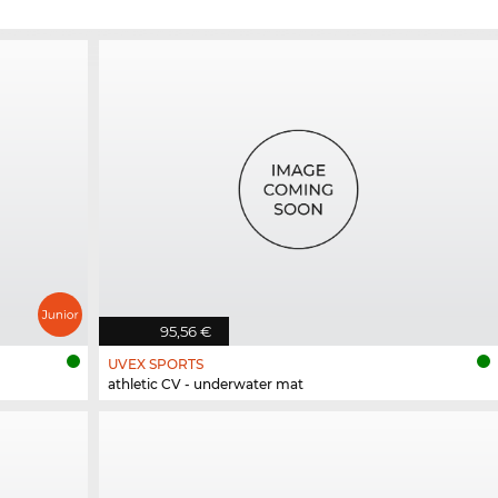
95,56 €
UVEX SPORTS
athletic CV - underwater mat