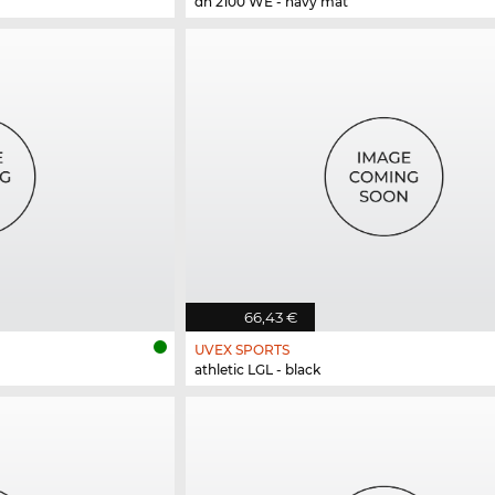
dh 2100 WE - navy mat
66,43 €
UVEX SPORTS
athletic LGL - black