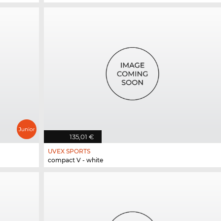
135,01 €
UVEX SPORTS
compact V - white