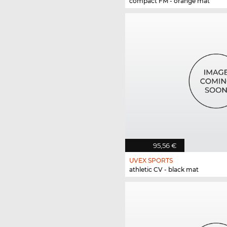
compact FM - orange mat
95,56 €
UVEX SPORTS
athletic CV - black mat