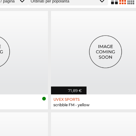
71,89 €
UVEX SPORTS
scribble FM - yellow