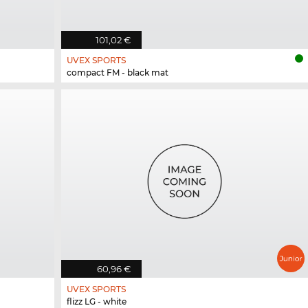
101,02 €
UVEX SPORTS
compact FM - black mat
60,96 €
UVEX SPORTS
flizz LG - white