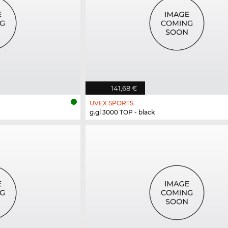
141,68 €
UVEX SPORTS
g.gl 3000 TOP - black