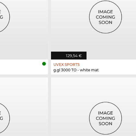
129,54 €
UVEX SPORTS
g.gl 3000 TO - white mat