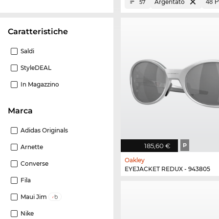
Argentato
57
Caratteristiche
Saldi
StyleDEAL
In Magazzino
Marca
Adidas Originals
185,60 €
P
Arnette
Oakley
Converse
EYEJACKET REDUX - 943805
Fila
Maui Jim
Nike