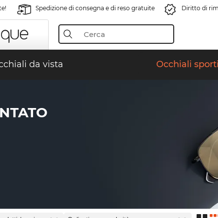
te!
Spedizione di consegna e di reso gratuite
Diritto di r
chiali da vista
Occhiali sporti
ENTATO