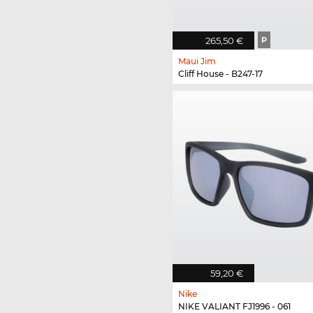
265,50 €
P
Maui Jim
Cliff House - B247-17
59,20 €
Nike
NIKE VALIANT FJ1996 - 061