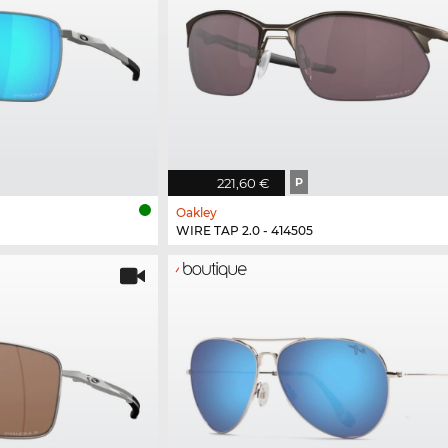
221,60 €
P
Oakley
WIRE TAP 2.0 - 414505