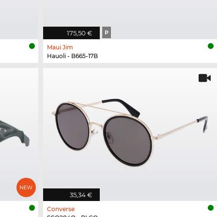
175,50 €
P
Maui Jim
Hauoli - B665-17B
35,34 €
Converse