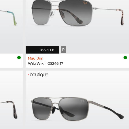
265,50 €
P
Maui Jim
Wiki Wiki - GS246-17