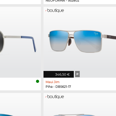
NEOFORMA - 952802
346,50 €
P
Maui Jim
Piha - DBS621-17