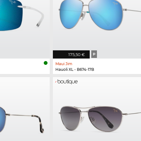
175,50 €
P
Maui Jim
Hauoli XL - B674-17B