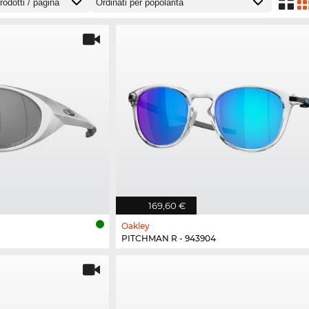
169,60 €
Oakley
PITCHMAN R - 943904