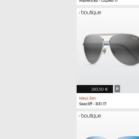
Mavericks - GS264-17
283,50 €
P
Maui Jim
Seacliff - 831-17