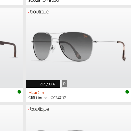
SCO284Q - BLGO
265,50 €
P
Maui Jim
Cliff House - GS247-17