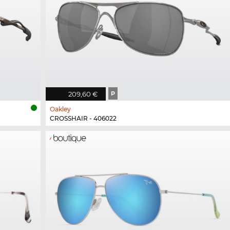
209,60 €
P
Oakley
CROSSHAIR - 406022