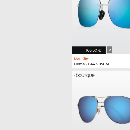
166,50 €
P
Maui Jim
Hema - B443-05CM