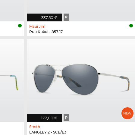
337,50 €
P
Maui Jim
Puu Kukui - 857-17
172,00 €
P
Smith
LANGLEY 2 - SCB/E3