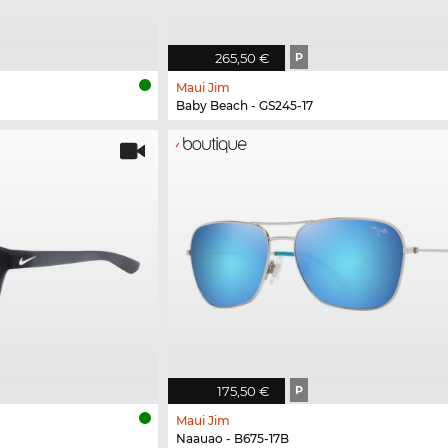
265,50 €
P
Maui Jim
Baby Beach - GS245-17
175,50 €
P
Maui Jim
Naauao - B675-17B