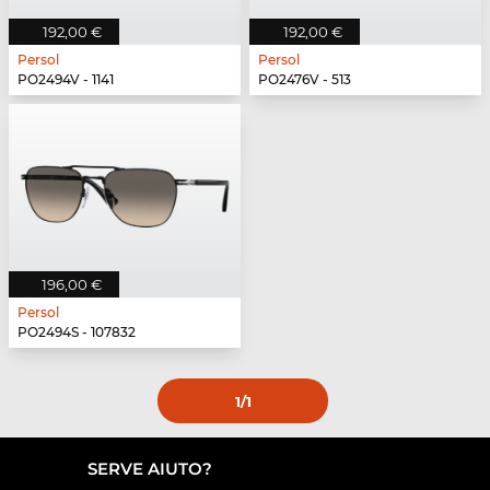
192,00 €
192,00 €
Persol
Persol
PO2494V - 1141
PO2476V - 513
196,00 €
Persol
PO2494S - 107832
1
/1
SERVE AIUTO?