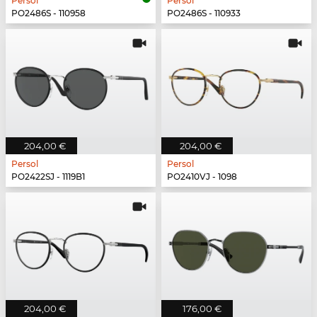
Persol
Persol
PO2486S - 110958
PO2486S - 110933
204,00 €
204,00 €
Persol
Persol
PO2422SJ - 1119B1
PO2410VJ - 1098
204,00 €
176,00 €