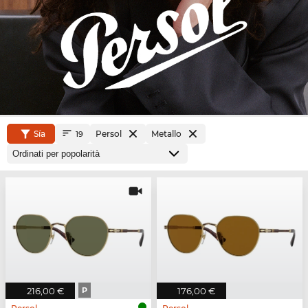
Sía
Persol
Metallo
19
216,00 €
P
176,00 €