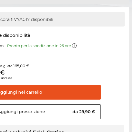
cora
1
VYA017 disponibili
e disponibilità
mm
Pronto per la spedizione in 26 ore
165,00 €
sigliato
€
 inclusa.
aggiungi nel
carrello
Aggiungi
prescrizione
da 29,90 €