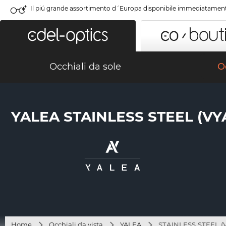
Il piú grande assortimento d´Europa disponibile immediatamen
Occhiali da sole
Oc
YALEA STAINLESS STEEL (VYA
Home
Occhiali da vista
YALEA
STAINLESS STEEL (V