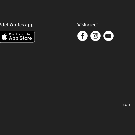
Edel-Optics app
Visitateci
su