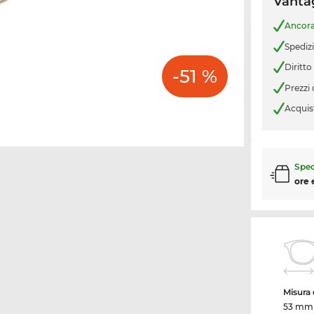
Vantag
Ancor
Spediz
Diritto
-51 %
Prezzi
Acquis
Sped
ore 
Misura d
53 mm