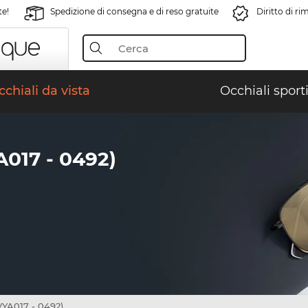
te!
Spedizione di consegna e di reso gratuite
Diritto di r
chiali da vista
Occhiali sporti
017 - 0492)
YA017 - 0492)