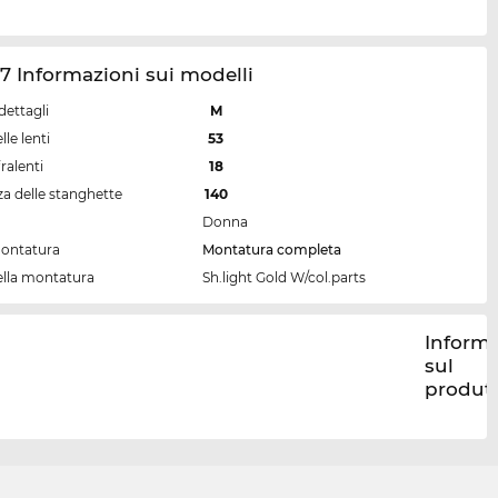
7 Informazioni sui modelli
dettagli
M
lle lenti
53
ralenti
18
a delle stanghette
140
Donna
montatura
Montatura completa
ella montatura
Sh.light Gold W/col.parts
Informa
sul
produt