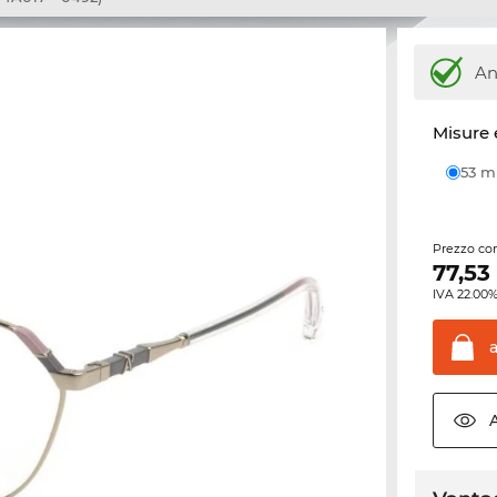
An
Misure 
53 
Prezzo con
77,53
IVA 22.00%