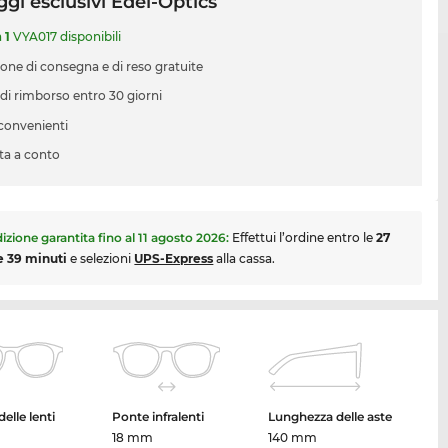
gi esclusivi Edel-Optics
a
1
VYA017 disponibili
ione di consegna e di reso gratuite
 di rimborso entro 30 giorni
 convenienti
ta a conto
izione garantita fino al
11 agosto 2026
:
Effettui l’ordine entro le
27
e 39 minuti
e selezioni
UPS-Express
alla cassa.
elle lenti
Ponte infralenti
Lunghezza delle aste
18 mm
140 mm