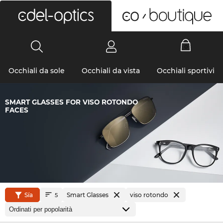
0
Occhiali da sole
Occhiali da vista
Occhiali sportivi
SMART GLASSES FOR VISO ROTONDO
FACES
Sía
Smart Glasses
viso rotondo
5