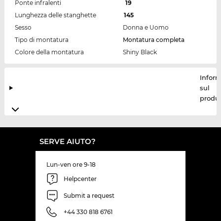
Ponte infralenti
19
Lunghezza delle stanghette
145
Sesso
Donna e Uomo
Tipo di montatura
Montatura completa
Colore della montatura
Shiny Black
Inform
sul
produt
SERVE AIUTO?
Lun-ven ore 9-18
Helpcenter
Submit a request
+44 330 818 6761