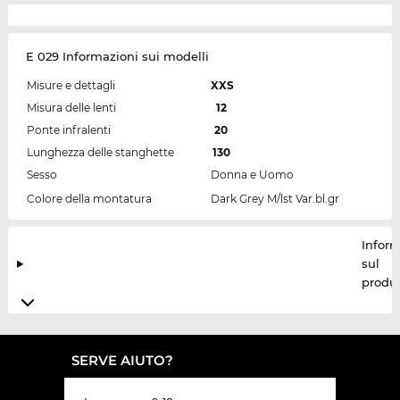
E 029 Informazioni sui modelli
Misure e dettagli
XXS
Misura delle lenti
12
Ponte infralenti
20
Lunghezza delle stanghette
130
Sesso
Donna e Uomo
Colore della montatura
Dark Grey M/lst Var.bl.gr
Inform
sul
produt
SERVE AIUTO?