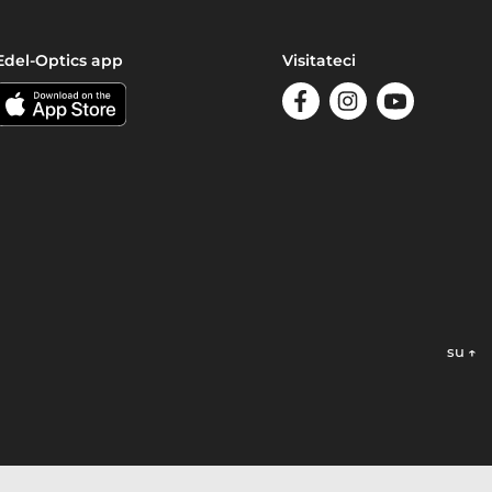
Edel-Optics app
Visitateci
su