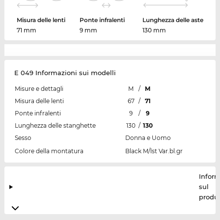
Misura delle lenti
Ponte infralenti
Lunghezza delle aste
71 mm
9 mm
130 mm
E 049 Informazioni sui modelli
Misure e dettagli
M
/
M
Misura delle lenti
67
/
71
Ponte infralenti
9
/
9
Lunghezza delle stanghette
130
/
130
Sesso
Donna e Uomo
Colore della montatura
Black M/lst Var.bl.gr
Inform
sul
produt