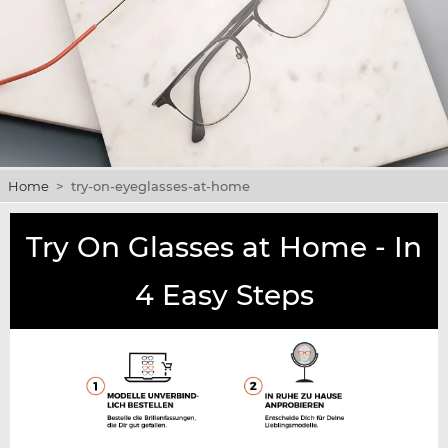
Home
>
try-on-eyeglasses-at-home
Try On Glasses at Home - In
4 Easy Steps