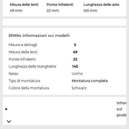
Misura delle lenti
Ponte infralenti
Lunghezza delle aste
49 mm
22 mm
145 mm
391694 Informazioni sui modelli
Misure e dettagli
S
Misura delle lenti
49
Ponte infralenti
22
Lunghezza delle stanghette
145
Sesso
Uomo
Tipo di montatura
Montatura completa
Colore della montatura
Schwarz
Inform
sul
produt