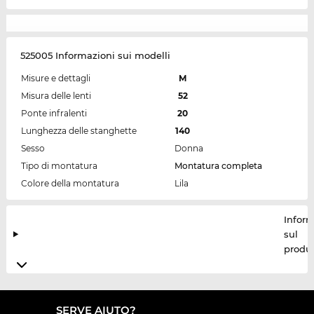
525005 Informazioni sui modelli
Misure e dettagli
M
Misura delle lenti
52
Ponte infralenti
20
Lunghezza delle stanghette
140
Sesso
Donna
Tipo di montatura
Montatura completa
Colore della montatura
Lila
Inform
sul
produt
SERVE AIUTO?