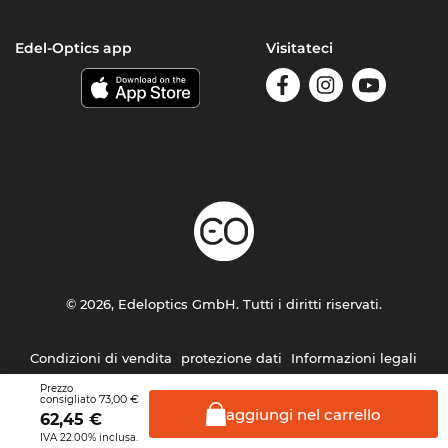
Edel-Optics app
Visitateci
© 2026, Edeloptics GmbH. Tutti i diritti riservati.
Condizioni di vendita
protezione dati
Informazioni legali
Prezzo
73,00 €
consigliato
aggiungi nel
carrello
62,45
€
IVA 22.00% inclusa.