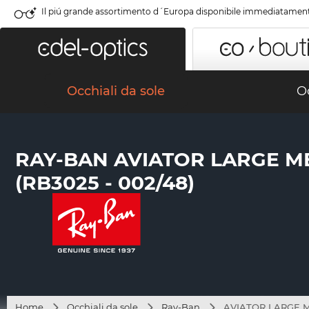
Il piú grande assortimento d´Europa disponibile immediatamen
Occhiali da sole
Oc
RAY-BAN AVIATOR LARGE M
(RB3025 - 002/48)
Home
Occhiali da sole
Ray-Ban
AVIATOR LARGE ME