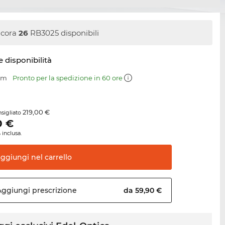
cora
26
RB3025 disponibili
e disponibilità
 mm
Pronto per la spedizione in 60 ore
219,00 €
sigliato
0
€
 inclusa.
aggiungi nel
carrello
Aggiungi
prescrizione
da 59,90 €