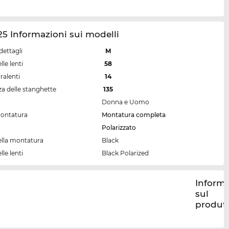
5 Informazioni sui modelli
dettagli
M
lle lenti
58
ralenti
14
a delle stanghette
135
Donna e Uomo
montatura
Montatura completa
Polarizzato
ella montatura
Black
lle lenti
Black Polarized
Informa
sul
produt