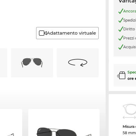
Vantag
Ancor
Spediz
Diritto
Adattamento virtuale
Prezzi
Acquis
Sped
ore 
Misura d
58 mm