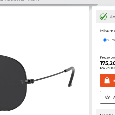
An
Misure 
58
Prezzo con
175,2
IVA 22.00%