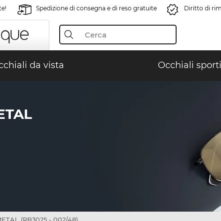
te!
Spedizione di consegna e di reso gratuite
Diritto di r
chiali da vista
Occhiali sporti
ETAL
TAL (RB3025 - 002/48)