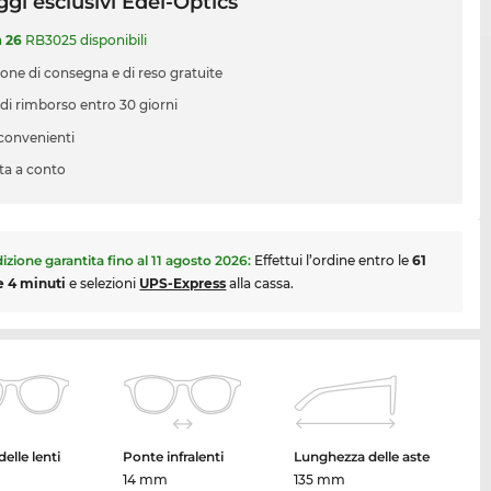
gi esclusivi Edel-Optics
a
26
RB3025 disponibili
ione di consegna e di reso gratuite
 di rimborso entro 30 giorni
 convenienti
ta a conto
izione garantita fino al
11 agosto 2026
:
Effettui l’ordine entro le
61
e 4 minuti
e selezioni
UPS-Express
alla cassa.
elle lenti
Ponte infralenti
Lunghezza delle aste
14 mm
135 mm