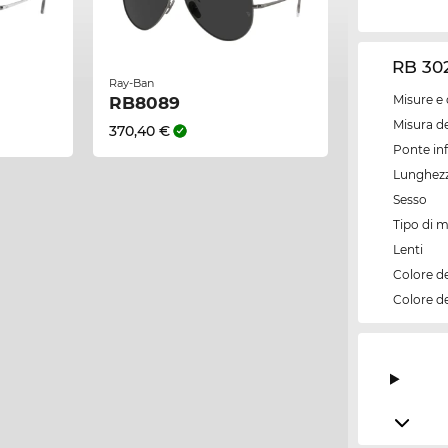
RB 302
Ray-Ban
Misure e 
RB8089
Misura de
370,40 €
Ponte inf
Lunghezz
Sesso
Tipo di 
Lenti
Colore d
Colore de