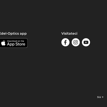
Edel-Optics app
Visitateci
su