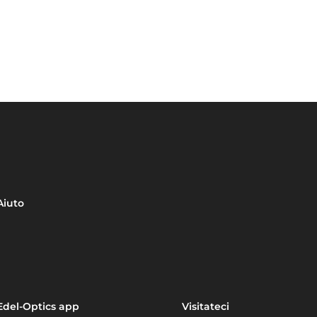
Aiuto
Edel-Optics app
Visitateci