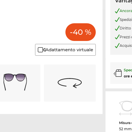
Vantag
Ancor
Spediz
Diritto
-40 %
Prezzi
Acquis
Adattamento virtuale
Sped
ore 
Misura d
52 mm