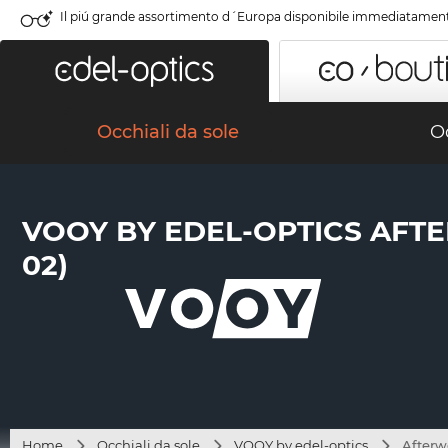
Il piú grande assortimento d´Europa disponibile immediatamen
Occhiali da sole
Oc
VOOY BY EDEL-OPTICS AFTE
02)
Home
Occhiali da sole
VOOY by edel-optics
Afterw