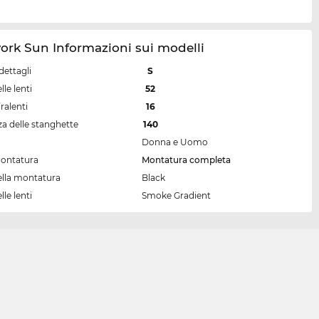
ork Sun Informazioni sui modelli
dettagli
S
lle lenti
52
ralenti
16
a delle stanghette
140
Donna e Uomo
montatura
Montatura completa
ella montatura
Black
lle lenti
Smoke Gradient