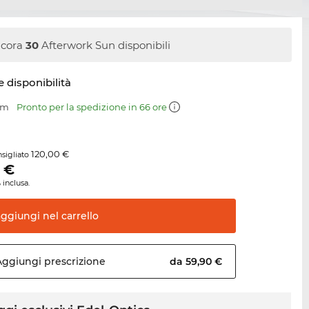
cora
30
Afterwork Sun disponibili
e disponibilità
mm
Pronto per la spedizione in 66 ore
120,00 €
sigliato
€
 inclusa.
aggiungi nel
carrello
Aggiungi
prescrizione
da 59,90 €