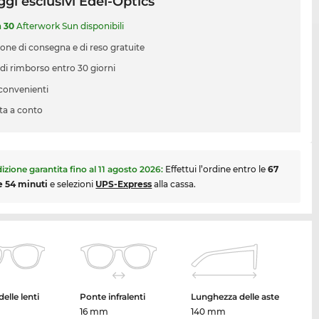
gi esclusivi Edel-Optics
a
30
Afterwork Sun disponibili
ione di consegna e di reso gratuite
 di rimborso entro 30 giorni
 convenienti
ta a conto
izione garantita fino al
11 agosto 2026
:
Effettui l’ordine entro le
67
e 54 minuti
e selezioni
UPS-Express
alla cassa.
elle lenti
Ponte infralenti
Lunghezza delle aste
16 mm
140 mm