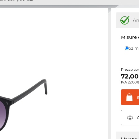
An
Misure 
52 
Prezzo con
72,00
IVA 22.00%