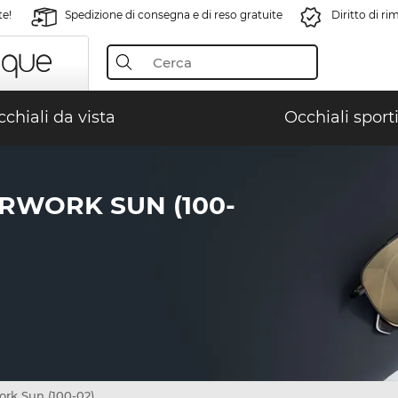
te!
Spedizione di consegna e di reso gratuite
Diritto di r
chiali da vista
Occhiali sporti
RWORK SUN (100-
ork Sun (100-02)