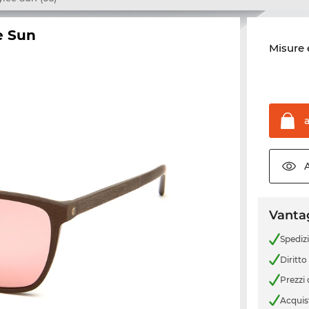
e Sun
Misure 
Vantag
Spediz
Diritto
Prezzi
Acquis