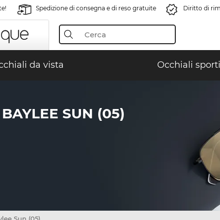
te!
Spedizione di consegna e di reso gratuite
Diritto di r
chiali da vista
Occhiali sporti
BAYLEE SUN (05)
lee Sun (05)