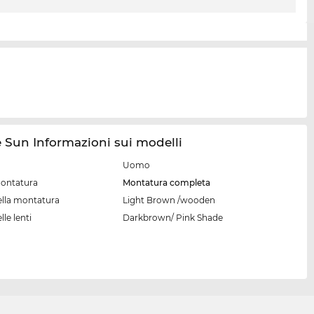
 Sun Informazioni sui modelli
Uomo
montatura
Montatura completa
ella montatura
Light Brown /wooden
lle lenti
Darkbrown/ Pink Shade