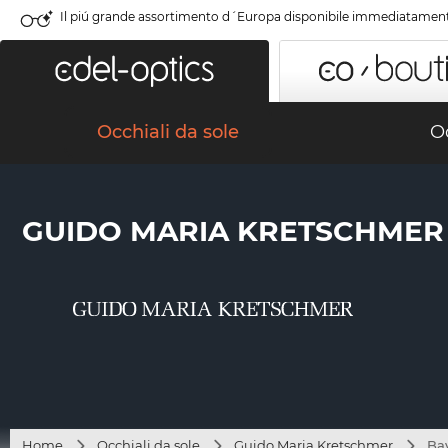
Il piú grande assortimento d´Europa disponibile immediatamen
Occhiali da sole
Oc
GUIDO MARIA KRETSCHMER 
Home
Occhiali da sole
Guido Maria Kretschmer
Bay