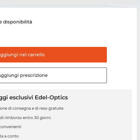
e disponibilità
aggiungi nel
carrello
Aggiungi
prescrizione
gi esclusivi Edel-Optics
ione di consegna e di reso gratuite
 di rimborso entro 30 giorni
 convenienti
ta a conto