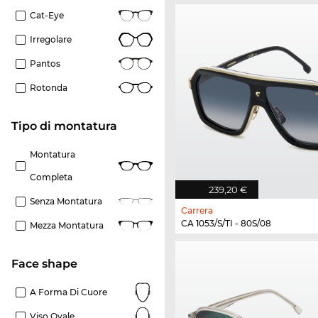
Cat-Eye
Irregolare
Pantos
Rotonda
Tipo di montatura
Montatura
Completa
239,20 €
Senza Montatura
Carrera
CA 1053/S/TI - 80S/08
Mezza Montatura
Face shape
A Forma Di Cuore
Viso Ovale