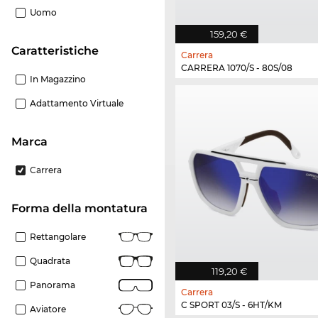
Uomo
159,20 €
Caratteristiche
Carrera
CARRERA 1070/S - 80S/08
In Magazzino
Adattamento Virtuale
Marca
Carrera
forma della montatura
Rettangolare
Quadrata
119,20 €
Panorama
Carrera
C SPORT 03/S - 6HT/KM
Aviatore