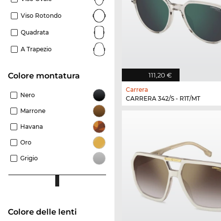
Viso Rotondo
Quadrata
A Trapezio
Colore montatura
111,20 €
Carrera
Nero
CARRERA 342/S - R1T/MT
Marrone
Havana
Oro
Grigio
Colore delle lenti