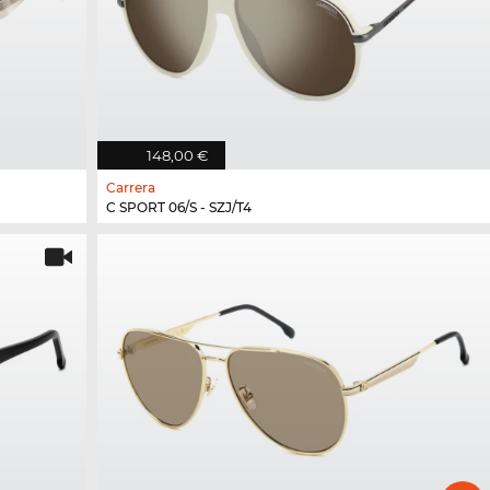
148,00 €
Carrera
C SPORT 06/S - SZJ/T4