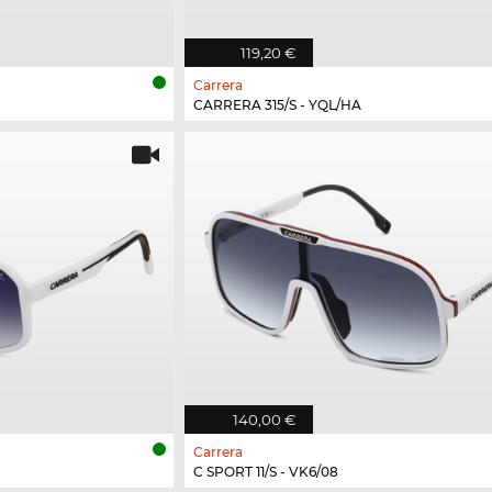
119,20 €
Carrera
CARRERA 315/S - YQL/HA
140,00 €
Carrera
C SPORT 11/S - VK6/08