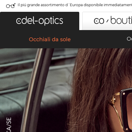
Il piú grande assortimento d´Europa disponibile immediatamen
Oc
Occhiali da sole