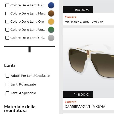
Colore Delle Lenti Blu
156,00 €
Colore Delle Lenti Marrone
Carrera
Colore Delle Lenti Oro
VICTORY C 01/S - VVP/YK
Colore Delle Lenti Verde
Colore Delle Lenti Grigio
Lenti
Adatti Per Lenti Graduate
Lenti Polarizzate
Lenti A Specchio
148,00 €
Carrera
Materiale della
CARRERA 1014/S - VK6/HA
montatura