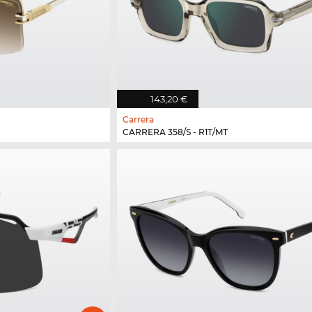
143,20 €
Carrera
CARRERA 358/S - R1T/MT