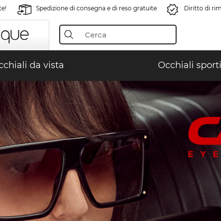
te!
Spedizione di consegna e di reso gratuite
Diritto di r
chiali da vista
Occhiali sporti