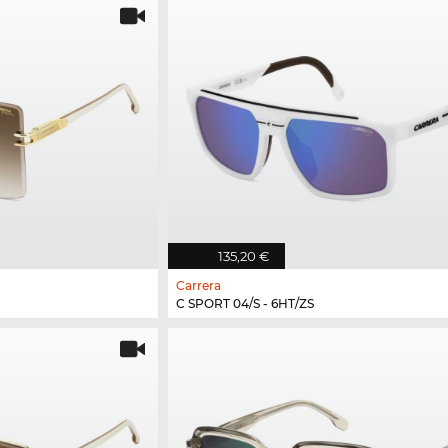
135,20 €
Carrera
C SPORT 04/S - 6HT/ZS