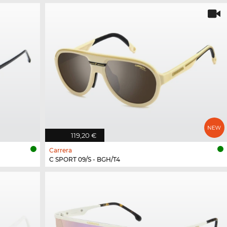
119,20 €
Carrera
C SPORT 09/S - BGH/T4