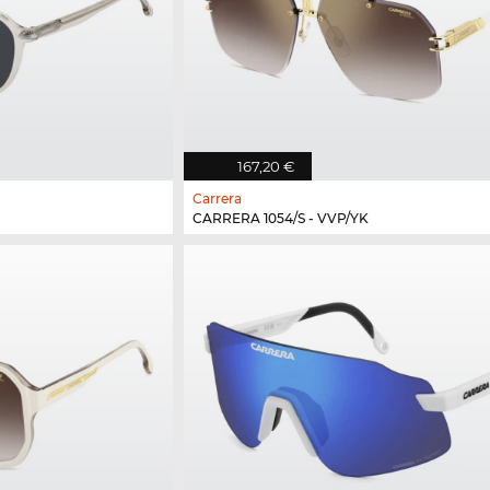
167,20 €
Carrera
CARRERA 1054/S - VVP/YK