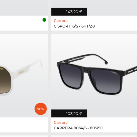
143,20 €
Carrera
C SPORT 16/S - 6HT/Z0
103,20 €
Carrera
CARRERA 8064/S - 80S/9O