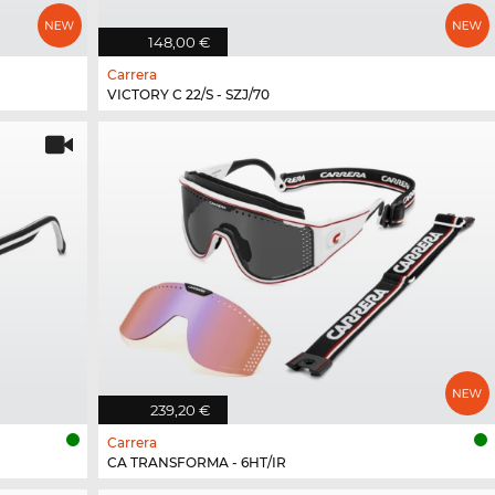
148,00 €
Carrera
VICTORY C 22/S - SZJ/70
239,20 €
Carrera
CA TRANSFORMA - 6HT/IR