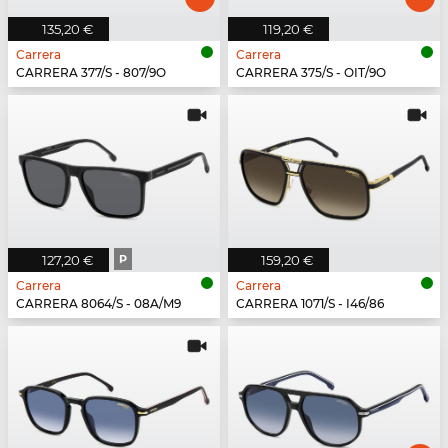
135,20 €
119,20 €
Carrera
Carrera
CARRERA 377/S - 807/9O
CARRERA 375/S - OIT/9O
127,20 €
P
159,20 €
Carrera
Carrera
CARRERA 8064/S - 08A/M9
CARRERA 1071/S - I46/86