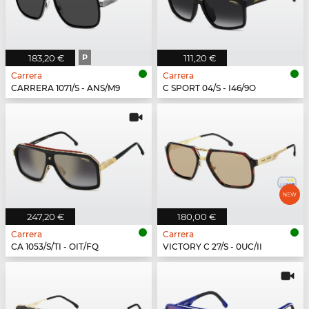
183,20 €
P
111,20 €
Carrera
Carrera
CARRERA 1071/S - ANS/M9
C SPORT 04/S - I46/9O
247,20 €
180,00 €
Carrera
Carrera
CA 1053/S/TI - OIT/FQ
VICTORY C 27/S - 0UC/II