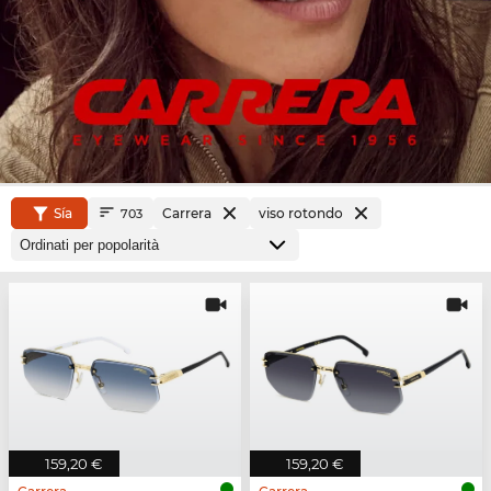
Sía
Carrera
viso rotondo
703
159,20 €
159,20 €