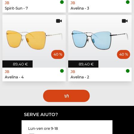
JB
JB
Spirit-Sun - 7
Avelina - 3
40 %
40 %
89,40 €
89,40 €
JB
JB
Avelina - 4
Avelina - 2
1
/1
SERVE AIUTO?
Lun-ven ore 9-18