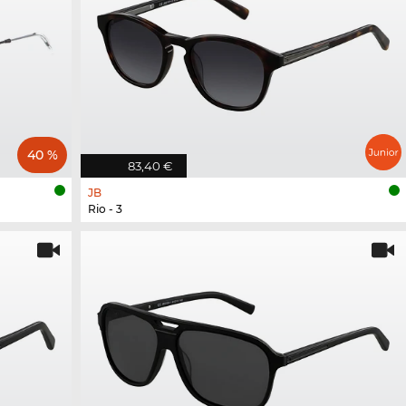
40 %
83,40 €
JB
Rio - 3