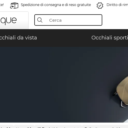
te!
Spedizione di consegna e di reso gratuite
Diritto di r
chiali da vista
Occhiali sporti