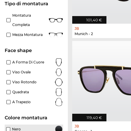
Tipo di montatura
Montatura
101,40 €
Completa
JB
Munich - 2
Mezza Montatura
Face shape
A Forma Di Cuore
Viso Ovale
Viso Rotondo
Quadrata
A Trapezio
Colore montatura
119,40 €
JB
Nero