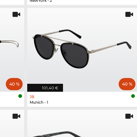
NewYork - 2
40 %
40 %
101,40 €
JB
Munich - 1