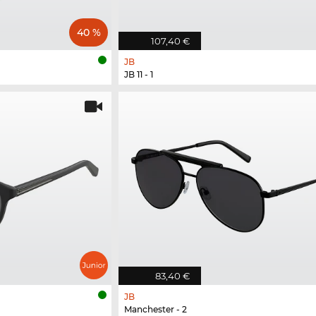
40 %
107,40 €
JB
JB 11 - 1
83,40 €
JB
Manchester - 2