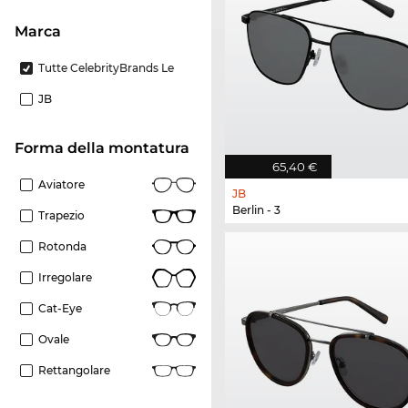
Marca
Tutte CelebrityBrands Le
JB
forma della montatura
65,40 €
Aviatore
JB
Berlin - 3
Trapezio
Rotonda
Irregolare
Cat-Eye
Ovale
Rettangolare