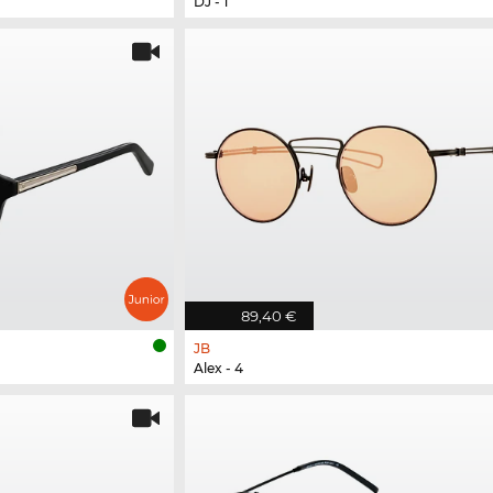
DJ - 1
89,40 €
JB
Alex - 4