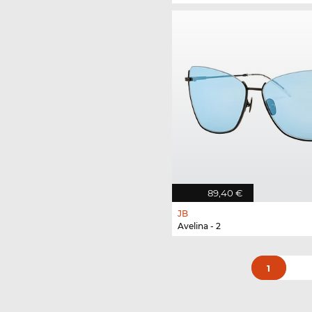
89,40 €
JB
Avelina - 2
1