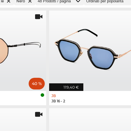
 le
Nero
40 %
119,40 €
JB
JB 16 - 2