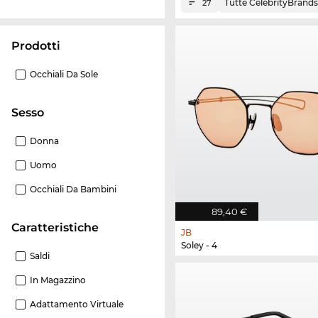
Tutte CelebrityBrands
27
Prodotti
Occhiali Da Sole
Sesso
Donna
Uomo
Occhiali Da Bambini
89,40 €
Caratteristiche
JB
Soley - 4
Saldi
In Magazzino
Adattamento Virtuale