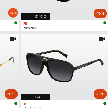
40 %
113,40 €
JB
NewYork - 1
20 %
40 %
113,40 €
JB