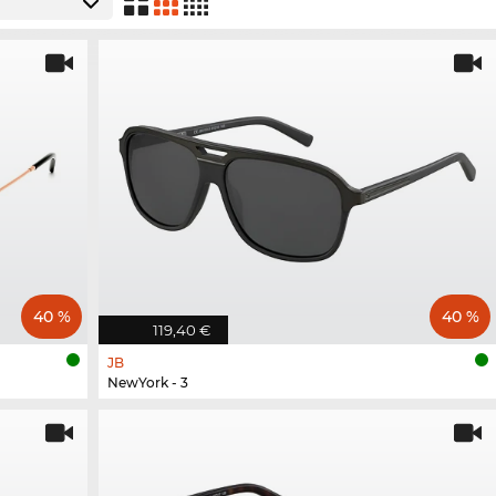
40 %
40 %
119,40 €
JB
NewYork - 3