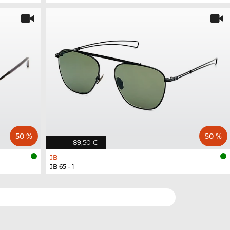
50 %
50 %
89,50 €
JB
JB 65 - 1