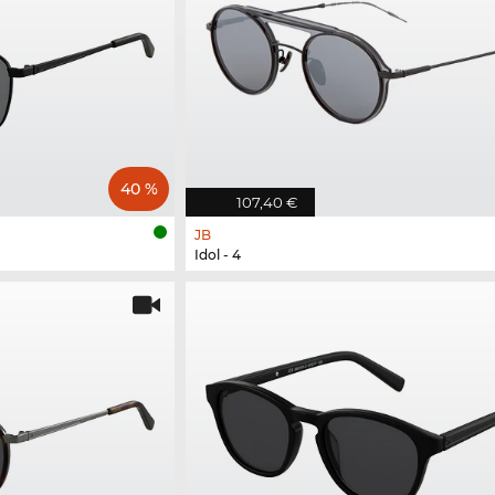
40 %
107,40 €
JB
Idol - 4