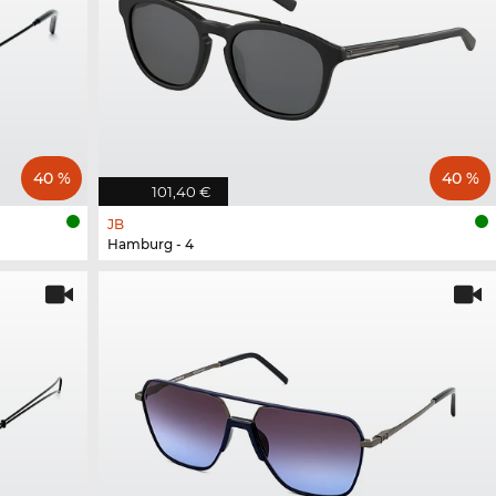
40 %
40 %
101,40 €
JB
Hamburg - 4