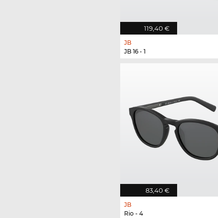
119,40 €
JB
JB 16 - 1
83,40 €
JB
Rio - 4