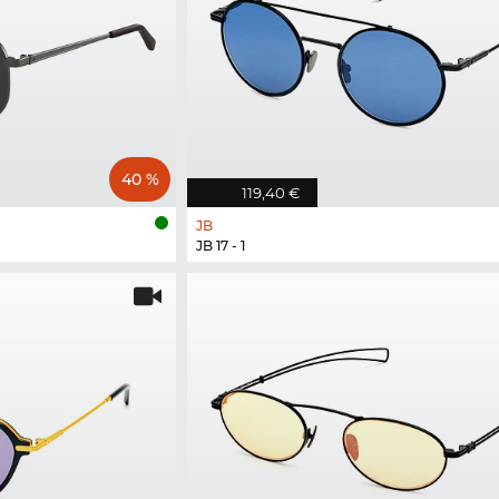
40 %
119,40 €
JB
JB 17 - 1