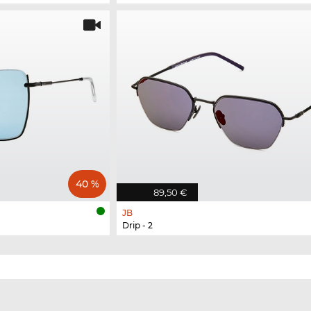
40 %
89,50 €
JB
Drip - 2