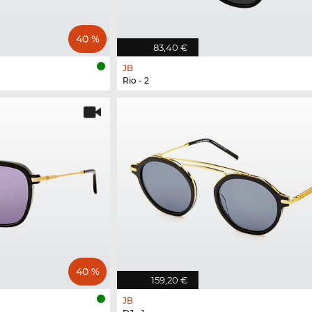
40 %
83,40 €
JB
Rio - 2
40 %
159,20 €
JB