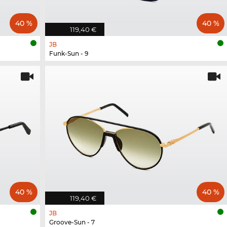
40 %
40 %
119,40 €
JB
Funk-Sun - 9
40 %
40 %
119,40 €
JB
Groove-Sun - 7