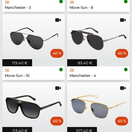
JB
JB
Manchester - 3
Move-Sun - 8
40 %
40 %
119,40 €
83,40 €
JB
JB
Move-Sun - 10
Manchester - 4
40 %
40 %
113,40 €
107,40 €