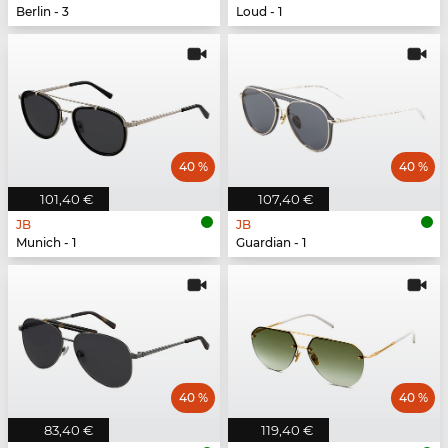
Berlin - 3
Loud - 1
40 %
40 %
101,40 €
107,40 €
JB
JB
Munich - 1
Guardian - 1
40 %
40 %
83,40 €
119,40 €