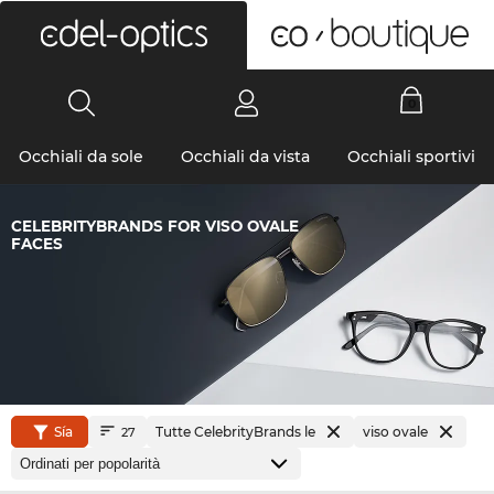
0
Occhiali da sole
Occhiali da vista
Occhiali sportivi
CELEBRITYBRANDS FOR VISO OVALE
FACES
Sía
Tutte CelebrityBrands le
viso ovale
27