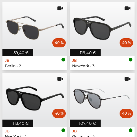
40 %
40 %
59,40 €
119,40 €
JB
JB
Berlin - 2
NewYork - 3
40 %
40 %
113,40 €
107,40 €
JB
JB
NewYork - 1
Guardian - 4