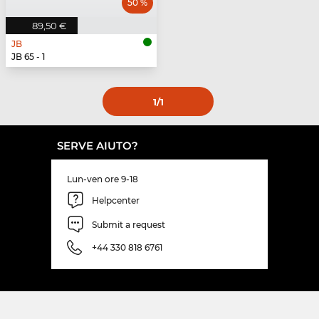
50 %
89,50 €
JB
JB 65 - 1
1
/1
SERVE AIUTO?
Lun-ven ore 9-18
Helpcenter
Submit a request
+44 330 818 6761