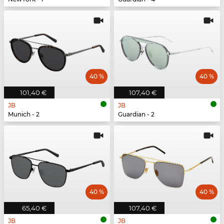
40 %
40 %
101,40 €
107,40 €
JB
JB
Munich - 2
Guardian - 2
40 %
40 %
65,40 €
107,40 €
JB
JB