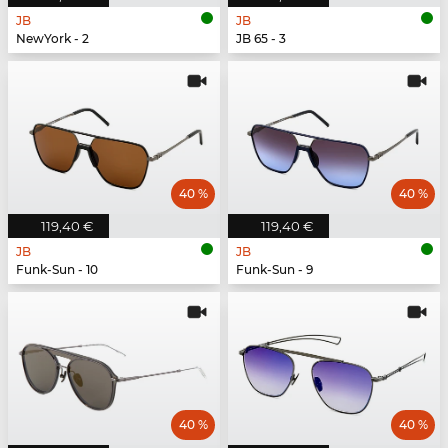
JB
JB
NewYork - 2
JB 65 - 3
40 %
40 %
119,40 €
119,40 €
JB
JB
Funk-Sun - 10
Funk-Sun - 9
40 %
40 %