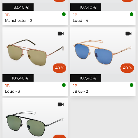
83,40 €
107,40 €
JB
JB
Manchester - 2
Loud - 4
40 %
40 %
107,40 €
107,40 €
JB
JB
Loud - 3
JB 65 - 2