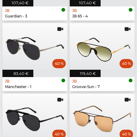
107,40 €
107,40 €
JB
JB
Guardian - 3
JB 65 - 4
40 %
40 %
83,40 €
119,40 €
JB
JB
Manchester - 1
Groove-Sun - 7
40 %
40 %