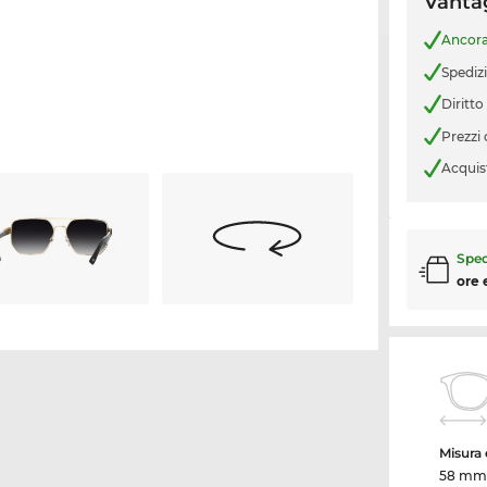
Vantag
Ancor
Spediz
Diritto
Prezzi
Acquis
Sped
ore 
Misura d
58 mm