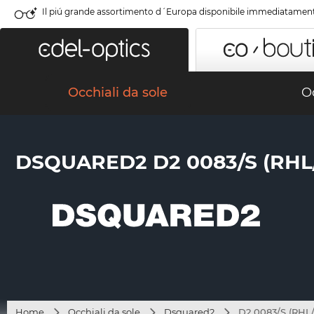
Il piú grande assortimento d´Europa disponibile immediatamen
Occhiali da sole
Oc
DSQUARED2 D2 0083/S (RHL
Home
Occhiali da sole
Dsquared2
D2 0083/S (RHL