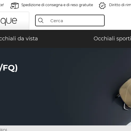
te!
Spedizione di consegna e di reso gratuite
Diritto di r
chiali da vista
Occhiali sporti
/FQ)
/FQ)