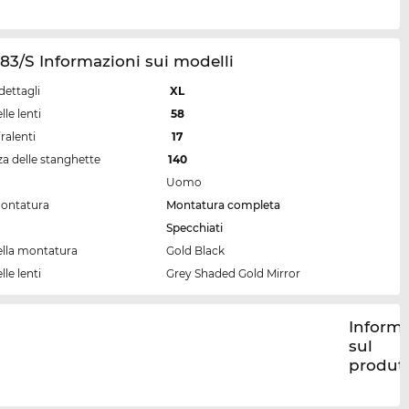
83/S Informazioni sui modelli
dettagli
XL
lle lenti
58
ralenti
17
a delle stanghette
140
Uomo
montatura
Montatura completa
Specchiati
ella montatura
Gold Black
lle lenti
Grey Shaded Gold Mirror
Informa
sul
produt