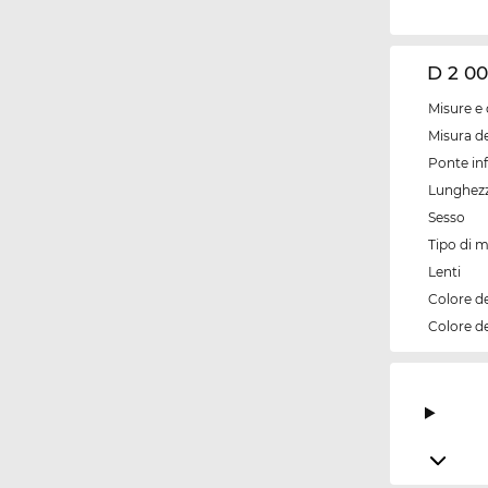
D 2 00
Misure e 
Misura de
Ponte inf
Lunghezz
Sesso
Tipo di 
Lenti
Colore d
Colore de