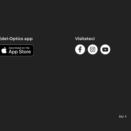
Edel-Optics app
Visitateci
su