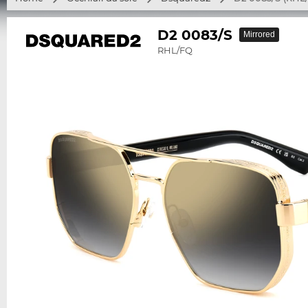
D2 0083/S
Mirrored
RHL/FQ