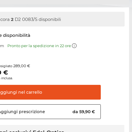
cora
2
D2 0083/S disponibili
e disponibilità
 mm
Pronto per la spedizione in 22 ore
289,00 €
sigliato
0
€
 inclusa.
aggiungi nel
carrello
Aggiungi
prescrizione
da 59,90 €