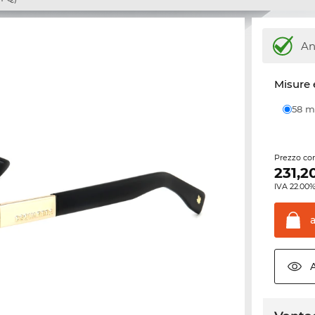
An
Misure 
58
Prezzo con
231,2
IVA 22.00%