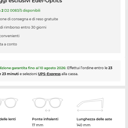
gi esclusivi Edel-Optics
a
2
D2 0083/S disponibili
ione di consegna e di reso gratuite
 di rimborso entro 30 giorni
 convenienti
ta a conto
izione garantita fino al
10 agosto 2026
:
Effettui l’ordine entro le
23
e 23 minuti
e selezioni
UPS-Express
alla cassa.
elle lenti
Ponte infralenti
Lunghezza delle aste
17 mm
140 mm