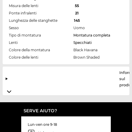
Misura delle lenti
55
Ponte infralenti
21
Lunghezza delle stanghette
145
Sesso
Uomo
Tipo di montatura
Montatura completa
Lenti
Specchiati
Colore della montatura
Black Havana
Colore delle lenti
Brown Shaded
Inform
sul
produt
SERVE AIUTO?
Lun-ven ore 9-18