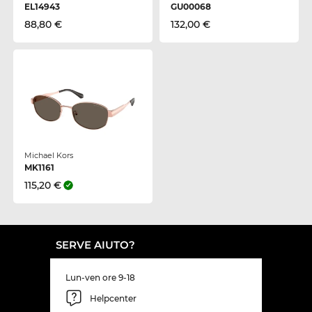
EL14943
GU00068
88,80 €
132,00 €
Michael Kors
MK1161
115,20 €
SERVE AIUTO?
Lun-ven ore 9-18
Helpcenter