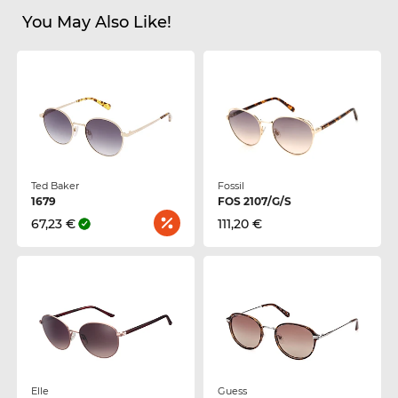
You May Also Like!
Ted Baker
Fossil
1679
FOS 2107/G/S
67,23 €
111,20 €
Elle
Guess