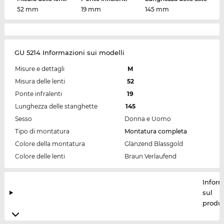
52 mm
19 mm
145 mm
GU 5214 Informazioni sui modelli
Misure e dettagli
M
Misura delle lenti
52
Ponte infralenti
19
Lunghezza delle stanghette
145
Sesso
Donna e Uomo
Tipo di montatura
Montatura completa
Colore della montatura
Glänzend Blassgold
Colore delle lenti
Braun Verlaufend
Inform
sul
produt