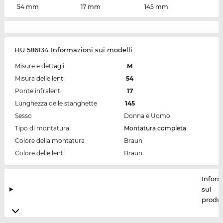
54 mm
17 mm
145 mm
HU 586134 Informazioni sui modelli
Misure e dettagli
M
Misura delle lenti
54
Ponte infralenti
17
Lunghezza delle stanghette
145
Sesso
Donna e Uomo
Tipo di montatura
Montatura completa
Colore della montatura
Braun
Colore delle lenti
Braun
Inform
sul
produt