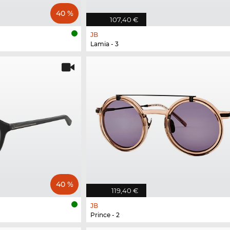
40 %
107,40 €
JB
Lamia - 3
40 %
119,40 €
JB
Prince - 2