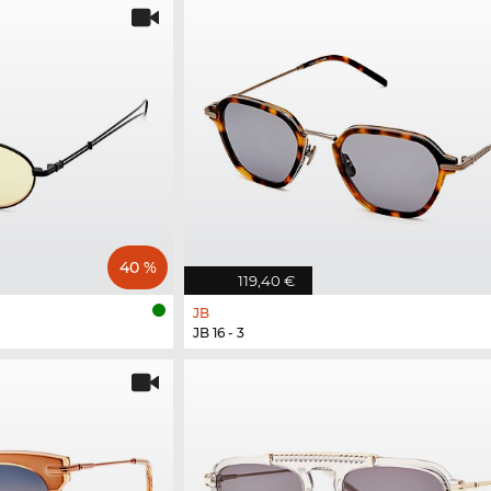
40 %
119,40 €
JB
JB 16 - 3