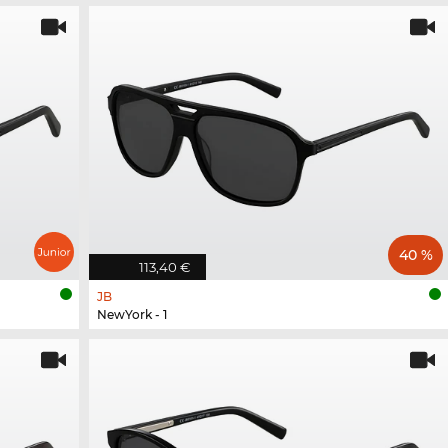
40 %
113,40 €
JB
NewYork - 1