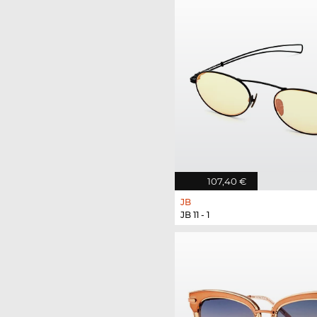
107,40 €
JB
JB 11 - 1