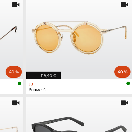
40 %
40 %
119,40 €
JB
Prince - 4