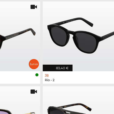
83,40 €
JB
Rio - 2