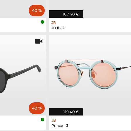
40 %
107,40 €
JB
JB 11 - 2
40 %
119,40 €
JB
Prince - 3