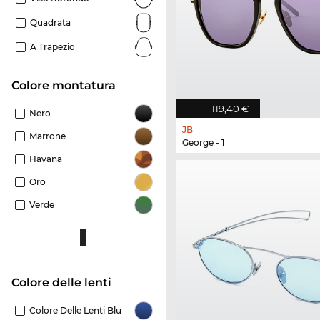
Quadrata
A Trapezio
Colore montatura
119,40 €
Nero
JB
Marrone
George - 1
Havana
Oro
Verde
Colore delle lenti
Colore Delle Lenti Blu