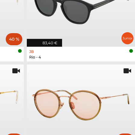
40 %
83,40 €
JB
Rio - 4