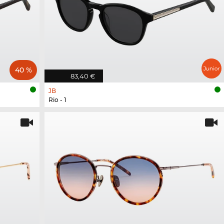
40 %
83,40 €
JB
Rio - 1