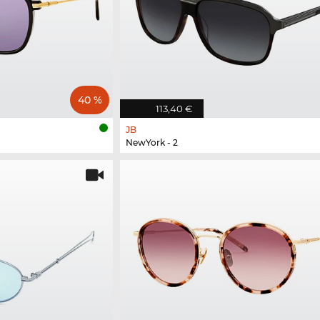
40 %
113,40 €
JB
NewYork - 2