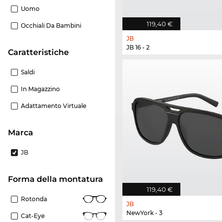
Uomo
119,40 €
Occhiali Da Bambini
JB
JB 16 - 2
Caratteristiche
Saldi
In Magazzino
Adattamento Virtuale
Marca
JB
forma della montatura
119,40 €
Rotonda
JB
NewYork - 3
Cat-Eye