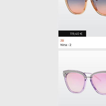
119,40 €
JB
Nina - 2