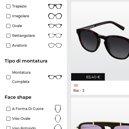
Trapezio
Irregolare
Ovale
Rettangolare
Aviatore
Tipo di montatura
Montatura
83,40 €
Completa
JB
Rio - 3
Face shape
A Forma Di Cuore
Viso Ovale
Viso Rotondo