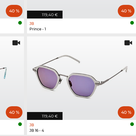
40 %
40 %
119,40 €
JB
Prince - 1
40 %
40 %
119,40 €
JB
JB 16 - 4