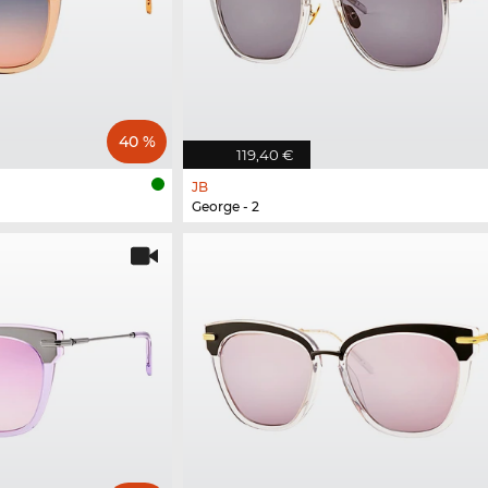
40 %
119,40 €
JB
George - 2