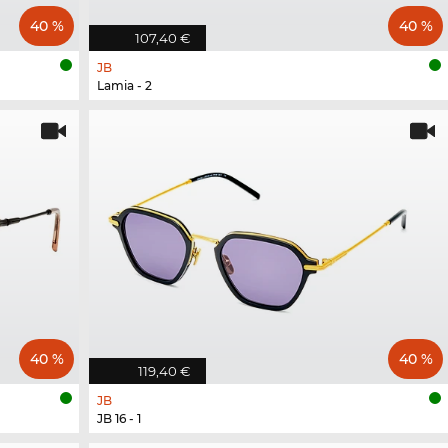
40 %
40 %
107,40 €
JB
Lamia - 2
40 %
40 %
119,40 €
JB
JB 16 - 1