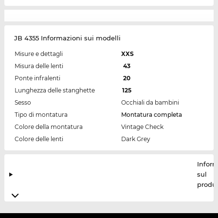
JB 4355 Informazioni sui modelli
Misure e dettagli
XXS
Misura delle lenti
43
Ponte infralenti
20
Lunghezza delle stanghette
125
Sesso
Occhiali da bambini
Tipo di montatura
Montatura completa
Colore della montatura
Vintage Check
Colore delle lenti
Dark Grey
Inform
sul
produt