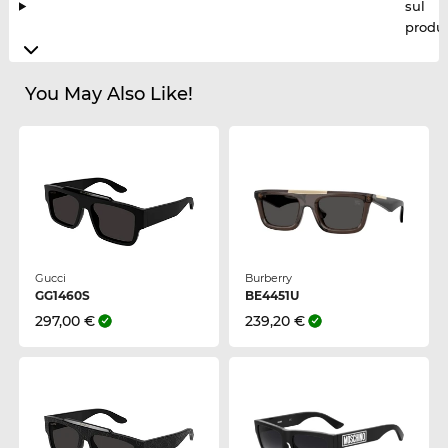
sul
produt
You May Also Like!
Gucci
Burberry
GG1460S
BE4451U
297,00 €
239,20 €