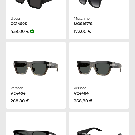
Gucci
Moschino
GG1460S
MOS167/S
459,00 €
172,00 €
Versace
Versace
VE4464
VE4464
268,80 €
268,80 €