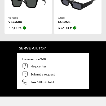
Versace
Gucci
VE4468U
GG1592S
193,60 €
432,00 €
SERVE AIUTO?
Lun-ven ore 9-18
Helpcenter
Submit a request
+44 330 818 6761