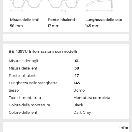
Misura delle lenti
Ponte infralenti
Lunghezza delle aste
58 mm
17 mm
145 mm
BE 4397U Informazioni sui modelli
Misure e dettagli
XL
Misura delle lenti
58
Ponte infralenti
17
Lunghezza delle stanghette
145
Sesso
Uomo
Tipo di montatura
Montatura completa
Colore della montatura
Black
Colore delle lenti
Dark Grey
Inform