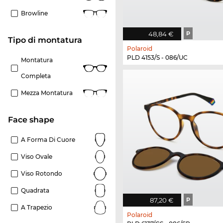
Browline
48,84 €
P
Tipo di montatura
Polaroid
PLD 4153/S - 086/UC
Montatura
Completa
Mezza Montatura
Face shape
A Forma Di Cuore
Viso Ovale
Viso Rotondo
Quadrata
87,20 €
P
A Trapezio
Polaroid