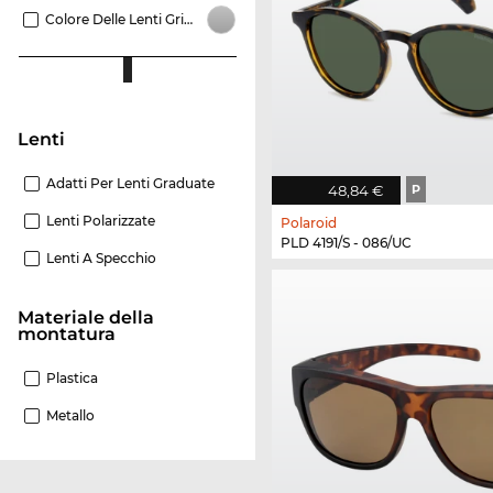
Colore Delle Lenti Grigio
Lenti
Adatti Per Lenti Graduate
48,84 €
P
Lenti Polarizzate
Polaroid
PLD 4191/S - 086/UC
Lenti A Specchio
Materiale della
montatura
Plastica
Metallo