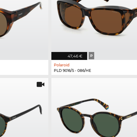
47,46 €
P
Polaroid
PLD 9016/S - 086/HE