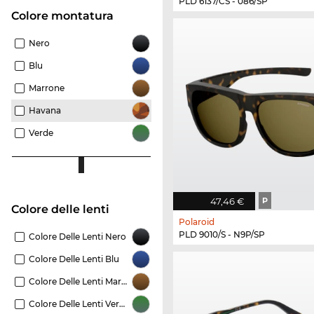
PLD 6137/CS - 086/SP
Colore montatura
Nero
Blu
Marrone
Havana
Verde
47,46 €
P
Colore delle lenti
Polaroid
PLD 9010/S - N9P/SP
Colore Delle Lenti Nero
Colore Delle Lenti Blu
Colore Delle Lenti Marrone
Colore Delle Lenti Verde