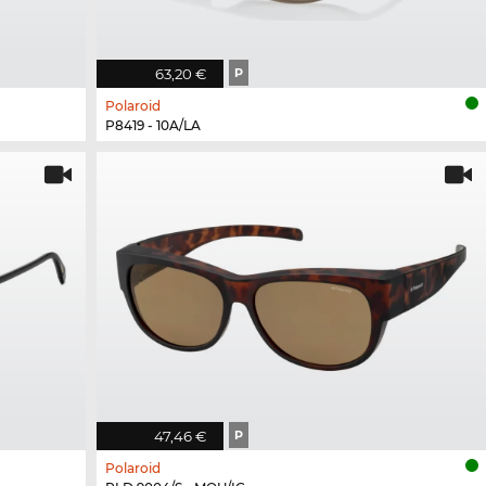
63,20 €
P
Polaroid
P8419 - 10A/LA
47,46 €
P
Polaroid