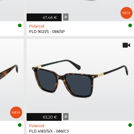
47,46 €
P
Polaroid
PLD 9021/S - 086/SP
63,20 €
P
Polaroid
PLD 4183/S/X - 086/C3