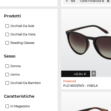
Tutte Polaroid le
168
Prodotti
Occhiali Da Sole
Occhiali Da Vista
Reading Glasses
Sesso
Donna
48,84 €
P
Uomo
Polaroid
Occhiali Da Bambini
PLD 6003/N/S - V08/LA
Caratteristiche
In Magazzino