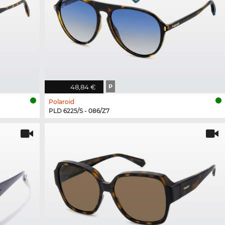
48,84 €
P
Polaroid
PLD 6225/S - 086/Z7