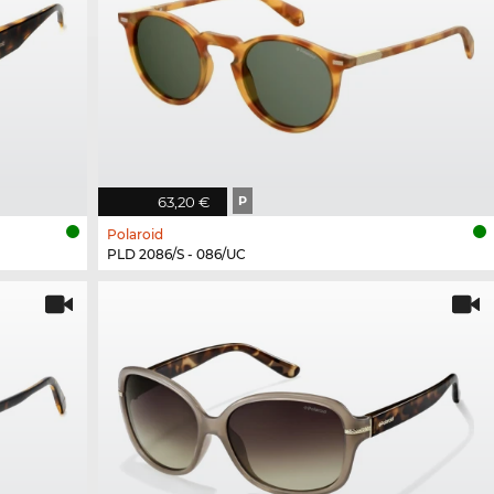
63,20 €
P
Polaroid
PLD 2086/S - 086/UC