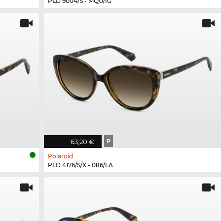
PLD 9004/S - MQU/IG
63,20 €
P
Polaroid
PLD 4176/S/X - 086/LA