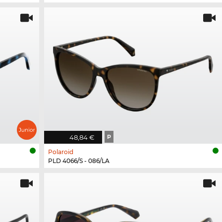
48,84 €
P
Polaroid
PLD 4066/S - 086/LA