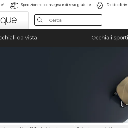
te!
Spedizione di consegna e di reso gratuite
Diritto di r
chiali da vista
Occhiali sporti