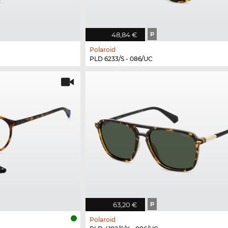
48,84 €
P
Polaroid
PLD 6233/S - 086/UC
63,20 €
P
Polaroid