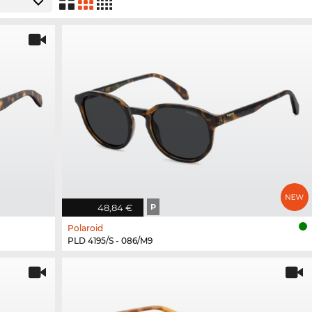
48,84 €
P
Polaroid
PLD 4195/S - 086/M9