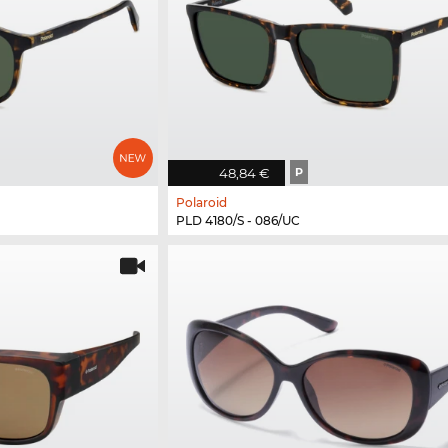
48,84 €
P
Polaroid
PLD 4180/S - 086/UC