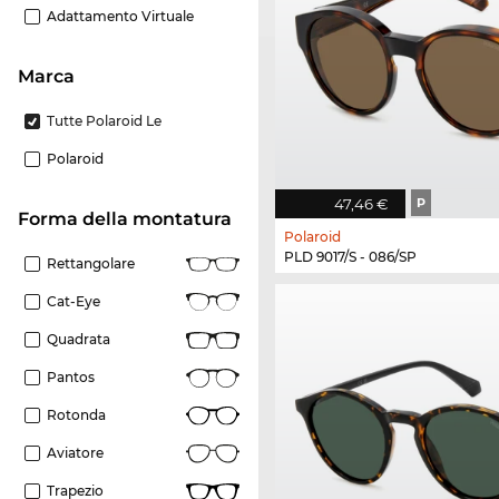
Adattamento Virtuale
Marca
Tutte Polaroid Le
Polaroid
47,46 €
P
forma della montatura
Polaroid
PLD 9017/S - 086/SP
Rettangolare
Cat-Eye
Quadrata
Pantos
Rotonda
Aviatore
Trapezio