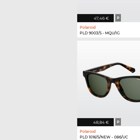
47,46 €
P
Polaroid
PLD 9003/S - MQU/IG
48,84 €
P
Polaroid
PLD 1016/S/NEW - 086/UC