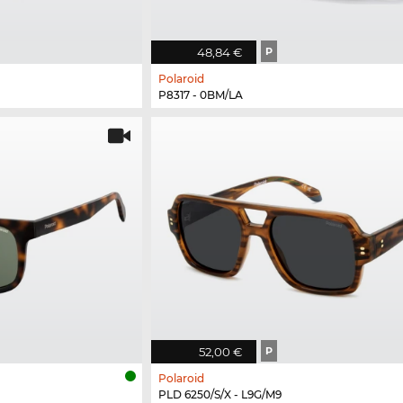
48,84 €
P
Polaroid
P8317 - 0BM/LA
52,00 €
P
Polaroid
PLD 6250/S/X - L9G/M9