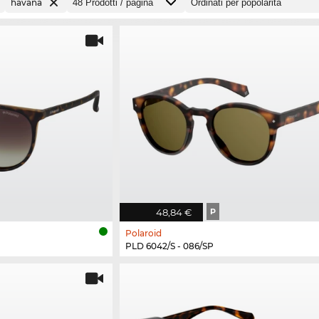
havana
48,84 €
P
Polaroid
PLD 6042/S - 086/SP