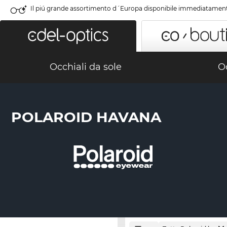
Il piú grande assortimento d´Europa disponibile immediatamen
Occhiali da sole
Oc
POLAROID HAVANA