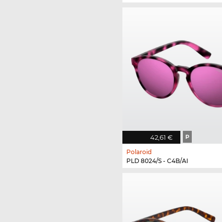
42,61 €
P
Polaroid
PLD 8024/S - C4B/AI