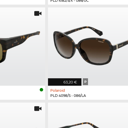
PLD 4182/S/X - 086/UC
63,20 €
P
Polaroid
PLD 4098/S - 086/LA