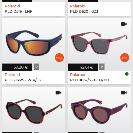
Polaroid
Polaroid
PLD D519 - LHF
PLD D620 - 0Z3
59,20 €
P
42,61 €
P
Polaroid
Polaroid
PLD 2166/S - WIR/OZ
PLD 8062/S - 8CQ/M9