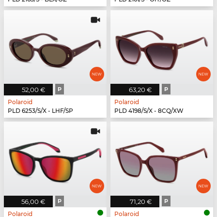
52,00 €
P
63,20 €
P
Polaroid
Polaroid
PLD 6253/S/X - LHF/SP
PLD 4198/S/X - 8CQ/XW
56,00 €
P
71,20 €
P
Polaroid
Polaroid