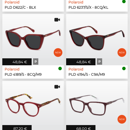
Polaroid
Polaroid
PLD D622/C - BLX
PLD 6237/S/X - 8CQ/KL
48,84 €
P
48,84 €
P
Polaroid
Polaroid
PLD 4189/S - 8CQ/M9
PLD 4194/S - C9A/M9
87,20 €
68,00 €