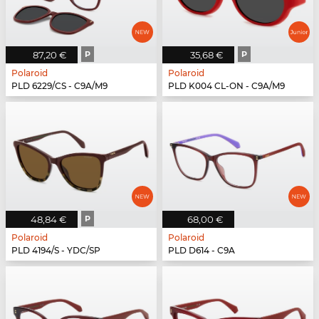
87,20 €
P
35,68 €
P
Polaroid
Polaroid
PLD 6229/CS - C9A/M9
PLD K004 CL-ON - C9A/M9
48,84 €
P
68,00 €
Polaroid
Polaroid
PLD 4194/S - YDC/SP
PLD D614 - C9A