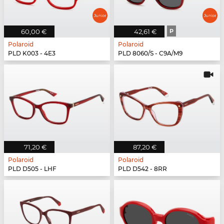
60,00 €
42,61 €
P
Polaroid
Polaroid
PLD K003 - 4E3
PLD 8060/S - C9A/M9
71,20 €
87,20 €
Polaroid
Polaroid
PLD D505 - LHF
PLD D542 - 8RR