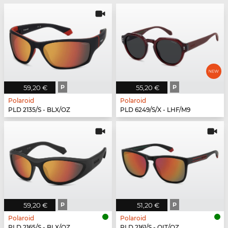
59,20 €
P
55,20 €
P
Polaroid
Polaroid
PLD 2135/S - BLX/OZ
PLD 6249/S/X - LHF/M9
59,20 €
P
51,20 €
P
Polaroid
Polaroid
PLD 2165/S - BLX/OZ
PLD 2161/S - OIT/OZ