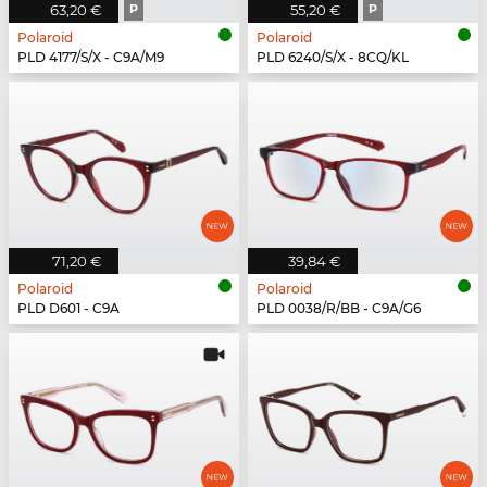
63,20 €
P
55,20 €
P
Polaroid
Polaroid
PLD 4177/S/X - C9A/M9
PLD 6240/S/X - 8CQ/KL
71,20 €
39,84 €
Polaroid
Polaroid
PLD D601 - C9A
PLD 0038/R/BB - C9A/G6