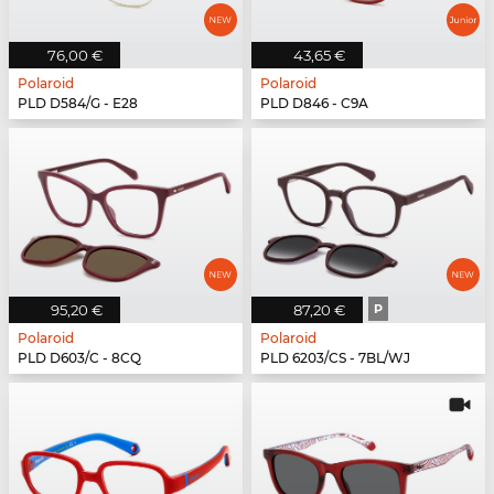
76,00 €
43,65 €
Polaroid
Polaroid
PLD D584/G - E28
PLD D846 - C9A
95,20 €
87,20 €
P
Polaroid
Polaroid
PLD D603/C - 8CQ
PLD 6203/CS - 7BL/WJ