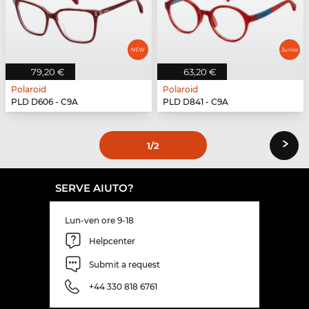
79,20 €
63,20 €
Polaroid
Polaroid
PLD D606 - C9A
PLD D841 - C9A
›
1
/2
SERVE AIUTO?
Lun-ven ore 9-18
Helpcenter
Submit a request
+44 330 818 6761