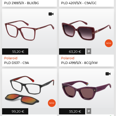
PLD 2169/S/X - BLX/BG
PLD 4201/S/X - C9A/GC
55,20 €
63,20 €
P
Polaroid
Polaroid
PLD D537 - C9A
PLD 4199/S/X - 8CQ/XW
99,20 €
55,20 €
P