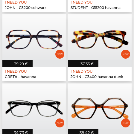
I NEED YOU
I NEED YOU
JOHN - G3200 schwarz
STUDENT - G15200 havanna
39,29 €
37,33 €
I NEED YOU
I NEED YOU
GRETA - havanna
JOHN - G3400 havanna dunkel
34,73 €
38,42 €