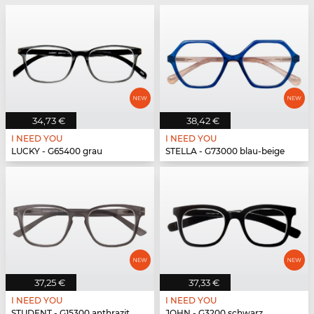
34,73 €
38,42 €
I NEED YOU
I NEED YOU
LUCKY - G65400 grau
STELLA - G73000 blau-beige
37,25 €
37,33 €
I NEED YOU
I NEED YOU
STUDENT - G15300 anthrazit
JOHN - G3200 schwarz