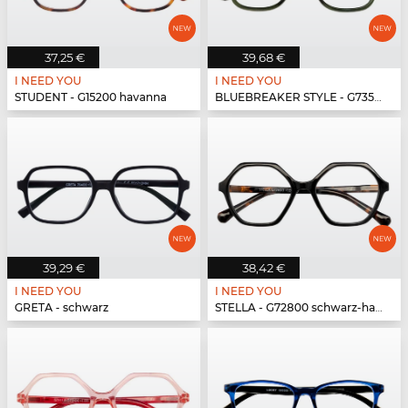
37,25 €
39,68 €
I NEED YOU
I NEED YOU
STUDENT - G15200 havanna
BLUEBREAKER STYLE - G73500 grün
39,29 €
38,42 €
I NEED YOU
I NEED YOU
GRETA - schwarz
STELLA - G72800 schwarz-havanna