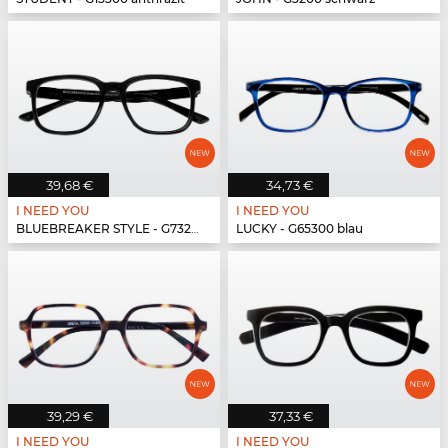
39,68 €
34,73 €
I NEED YOU
I NEED YOU
BLUEBREAKER STYLE - G73200 schwarz
LUCKY - G65300 blau
39,29 €
37,33 €
I NEED YOU
I NEED YOU