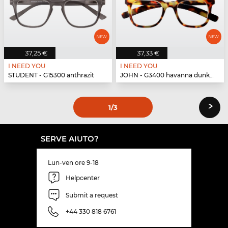
37,25 €
37,33 €
I NEED YOU
I NEED YOU
STUDENT - G15300 anthrazit
JOHN - G3400 havanna dunkel
›
1
/3
SERVE AIUTO?
Lun-ven ore 9-18
Helpcenter
Submit a request
+44 330 818 6761