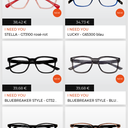
38,42 €
34,73 €
I NEED YOU
I NEED YOU
STELLA - G73100 rosé-rot
LUCKY - G65300 blau
39,68 €
39,68 €
I NEED YOU
I NEED YOU
BLUEBREAKER STYLE - G73200 schwarz
BLUEBREAKER STYLE - BLUEBR Style G73400 grau