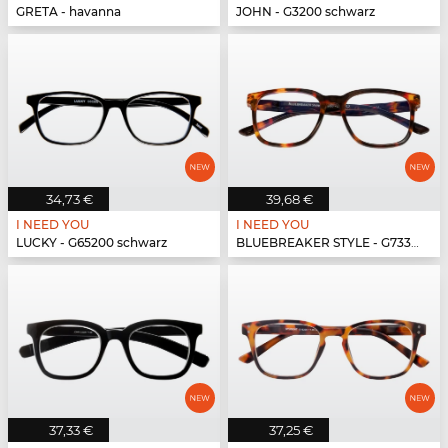
GRETA - havanna
JOHN - G3200 schwarz
34,73 €
39,68 €
I NEED YOU
I NEED YOU
LUCKY - G65200 schwarz
BLUEBREAKER STYLE - G73300 havanna
37,33 €
37,25 €