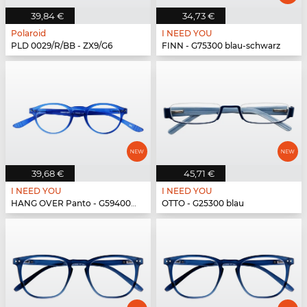
39,84 €
34,73 €
Polaroid
I NEED YOU
PLD 0029/R/BB - ZX9/G6
FINN - G75300 blau-schwarz
39,68 €
45,71 €
I NEED YOU
I NEED YOU
HANG OVER Panto - G59400 blau
OTTO - G25300 blau