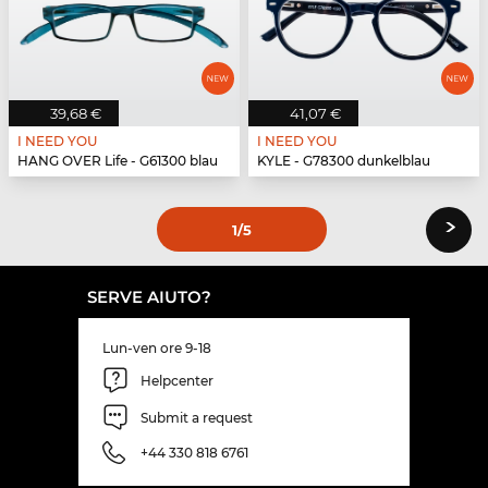
39,68 €
41,07 €
I NEED YOU
I NEED YOU
HANG OVER Life - G61300 blau
KYLE - G78300 dunkelblau
›
1
/5
SERVE AIUTO?
Lun-ven ore 9-18
Helpcenter
Submit a request
+44 330 818 6761