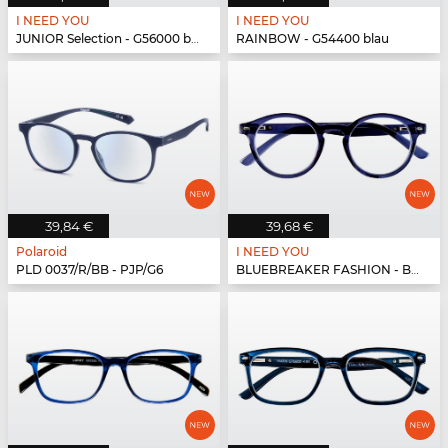
I NEED YOU
I NEED YOU
JUNIOR Selection - G56000 blau-blau
RAINBOW - G54400 blau
39,84 €
39,68 €
Polaroid
I NEED YOU
PLD 0037/R/BB - PJP/G6
BLUEBREAKER FASHION - BLUEBR Fashion G79700 blau