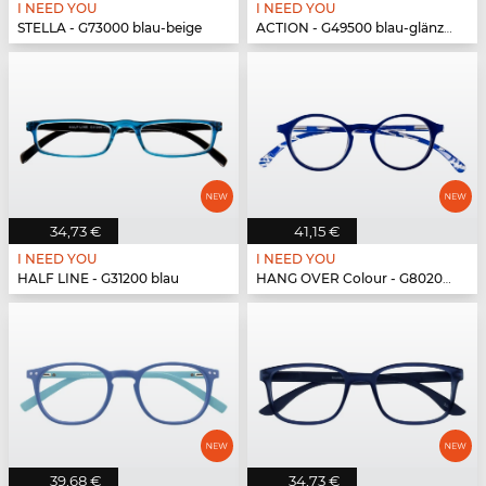
I NEED YOU
I NEED YOU
STELLA - G73000 blau-beige
ACTION - G49500 blau-glänzend
34,73 €
41,15 €
I NEED YOU
I NEED YOU
HALF LINE - G31200 blau
HANG OVER Colour - G80200 blau
39,68 €
34,73 €