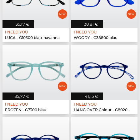
35,17 €
38,81 €
I NEED YOU
I NEED YOU
LUCA - G10300 blau-havanna
WOODY - G38800 blau
35,77 €
41,15 €
I NEED YOU
I NEED YOU
FROZEN - G7300 blau
HANG OVER Colour - G80200 blau