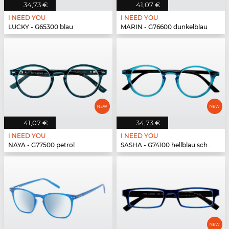
34,73 €
41,07 €
I NEED YOU
I NEED YOU
LUCKY - G65300 blau
MARIN - G76600 dunkelblau
41,07 €
34,73 €
I NEED YOU
I NEED YOU
NAYA - G77500 petrol
SASHA - G74100 hellblau schwarz