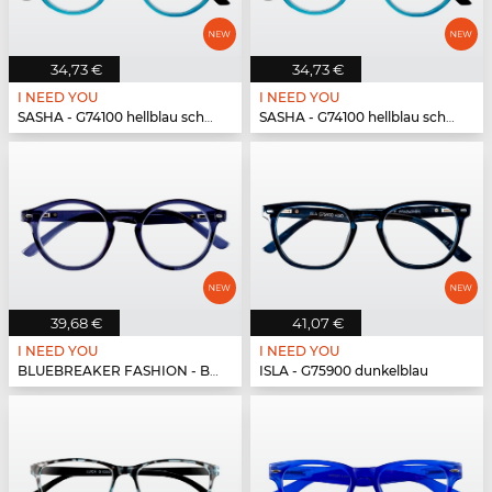
34,73 €
34,73 €
I NEED YOU
I NEED YOU
SASHA - G74100 hellblau schwarz
SASHA - G74100 hellblau schwarz
39,68 €
41,07 €
I NEED YOU
I NEED YOU
BLUEBREAKER FASHION - BLUEBR Fashion G79700 blau
ISLA - G75900 dunkelblau