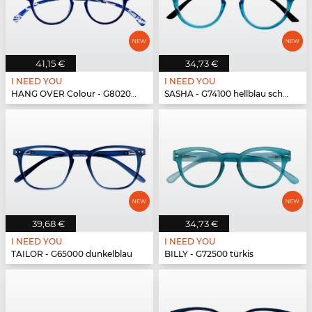
41,15 €
34,73 €
I NEED YOU
I NEED YOU
HANG OVER Colour - G80200 blau
SASHA - G74100 hellblau schwarz
39,68 €
34,73 €
I NEED YOU
I NEED YOU
TAILOR - G65000 dunkelblau
BILLY - G72500 türkis