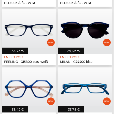
PLD 0031/R/C - WTA
PLD 0031/R/C - WTA
34,73 €
39,46 €
I NEED YOU
I NEED YOU
FEELING - G15800 blau-weiß
MILAN - G74400 blau
38,42 €
33,78 €