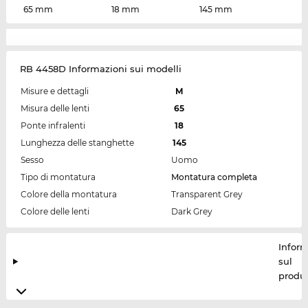
65 mm
18 mm
145 mm
RB 4458D Informazioni sui modelli
Misure e dettagli
M
Misura delle lenti
65
Ponte infralenti
18
Lunghezza delle stanghette
145
Sesso
Uomo
Tipo di montatura
Montatura completa
Colore della montatura
Transparent Grey
Colore delle lenti
Dark Grey
Inform
sul
produt