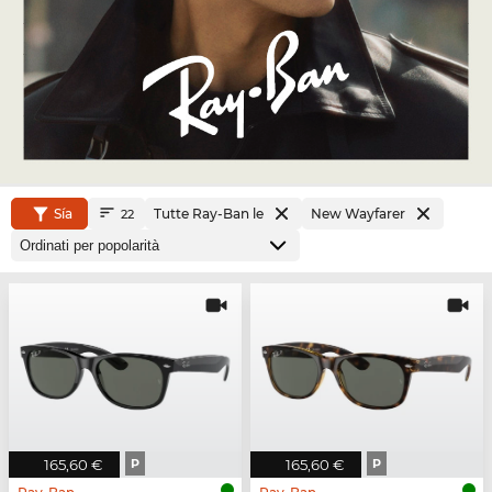
Sía
Tutte Ray-Ban le
New Wayfarer
22
165,60 €
P
165,60 €
P