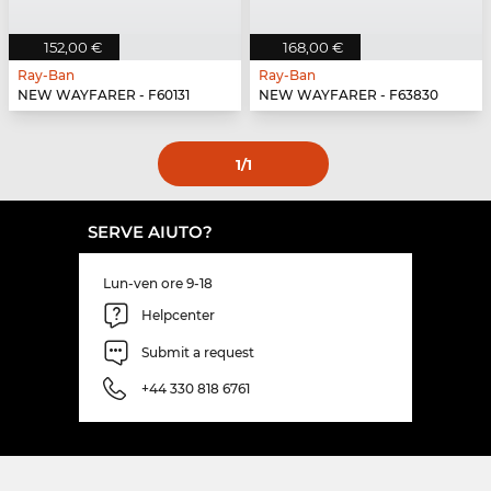
152,00 €
168,00 €
Ray-Ban
Ray-Ban
NEW WAYFARER - F60131
NEW WAYFARER - F63830
1
/1
SERVE AIUTO?
Lun-ven ore 9-18
Helpcenter
Submit a request
+44 330 818 6761