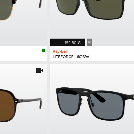
192,80 €
P
Ray-Ban
LITEFORCE - 601S9A