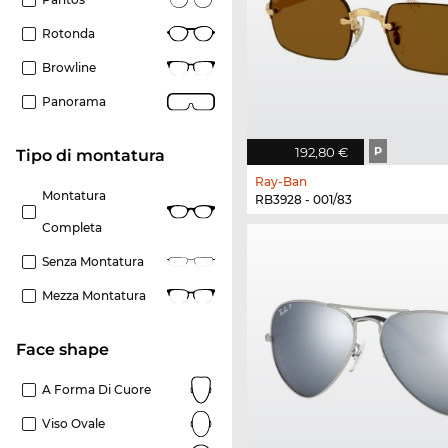
Rotonda
Browline
Panorama
192,80 €
P
Tipo di montatura
Ray-Ban
Montatura
RB3928 - 001/83
Completa
Senza Montatura
Mezza Montatura
Face shape
A Forma Di Cuore
Viso Ovale