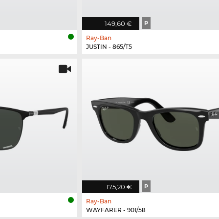
149,60 €
P
Ray-Ban
JUSTIN - 865/T5
175,20 €
P
Ray-Ban
WAYFARER - 901/58