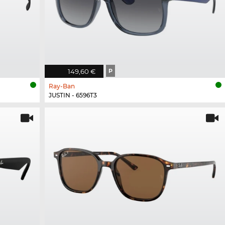
149,60 €
P
Ray-Ban
JUSTIN - 6596T3