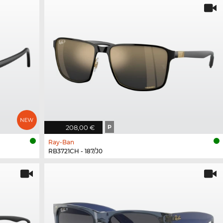
208,00 €
P
Ray-Ban
RB3721CH - 187/J0