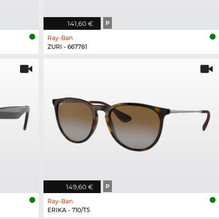
141,60 €
P
Ray-Ban
ZURI - 667781
149,60 €
P
Ray-Ban
ERIKA - 710/T5