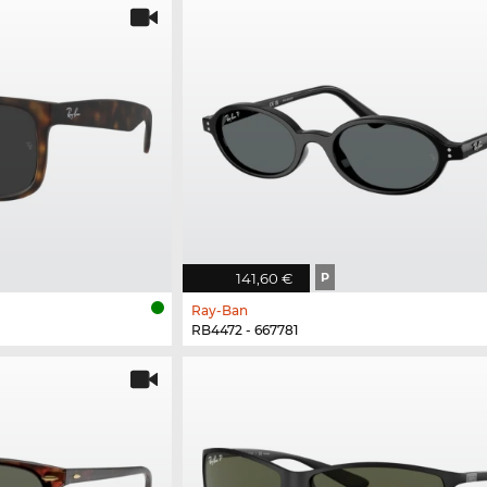
141,60 €
P
Ray-Ban
RB4472 - 667781