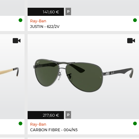
141,60 €
P
Ray-Ban
JUSTIN - 622/2V
217,60 €
P
Ray-Ban
CARBON FIBRE - 004/N5