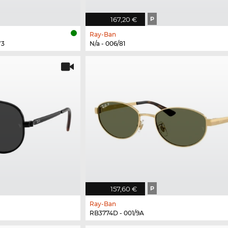
167,20 €
P
Ray-Ban
W3
N/a - 006/81
157,60 €
P
Ray-Ban
RB3774D - 001/9A