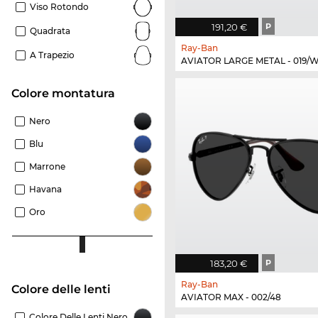
Viso Rotondo
191,20 €
P
Quadrata
Ray-Ban
A Trapezio
AVIATOR LARGE METAL - 019/
Colore montatura
Nero
Blu
Marrone
Havana
Oro
183,20 €
P
Ray-Ban
Colore delle lenti
AVIATOR MAX - 002/48
Colore Delle Lenti Nero