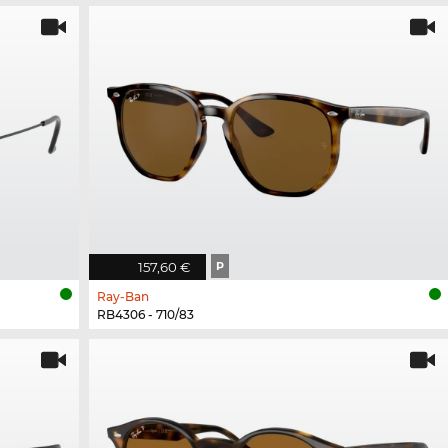
157,60 €
P
Ray-Ban
RB4306 - 710/83