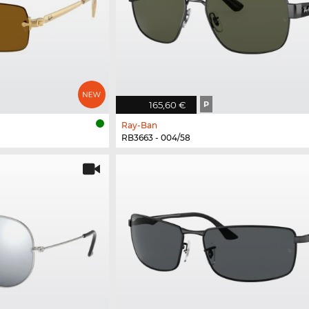
165,60 €
P
Ray-Ban
RB3663 - 004/58