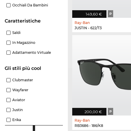
Occhiali Da Bambini
149,60 €
P
Caratteristiche
Ray-Ban
JUSTIN - 622/T3
Saldi
In Magazzino
Adattamento Virtuale
Gli stili più cool
Clubmaster
Wayfarer
Aviator
Justin
200,00 €
P
Erika
Ray-Ban
RB3686 - 186/K8