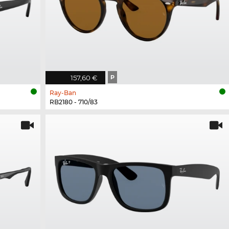
157,60 €
P
Ray-Ban
RB2180 - 710/83