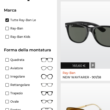
Marca
Tutte Ray-Ban Le
Ray-Ban
Ray-Ban Kids
forma della montatura
Quadrata
165,60 €
P
Aviatore
Ray-Ban
Irregolare
NEW WAYFARER - 901/58
Rettangolare
Trapezio
Ovale
Pantos