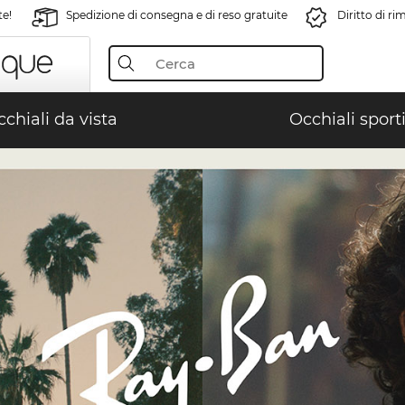
te!
Spedizione di consegna e di reso gratuite
Diritto di r
chiali da vista
Occhiali sporti