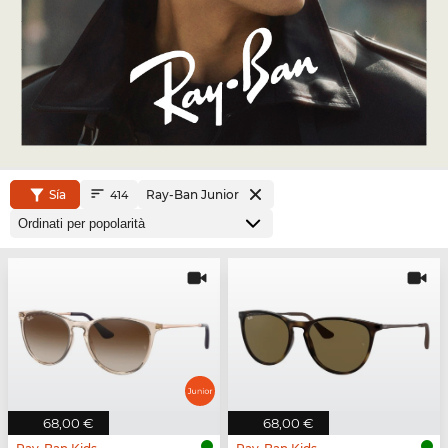
Sía
Ray-Ban Junior
414
68,00 €
68,00 €