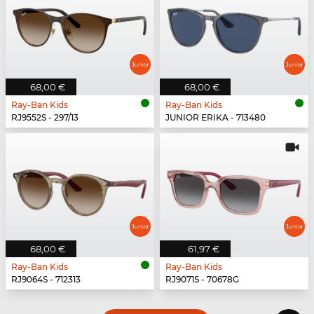
68,00 €
68,00 €
Ray-Ban Kids
Ray-Ban Kids
RJ9552S - 297/13
JUNIOR ERIKA - 713480
68,00 €
61,97 €
Ray-Ban Kids
Ray-Ban Kids
RJ9064S - 712313
RJ9071S - 70678G