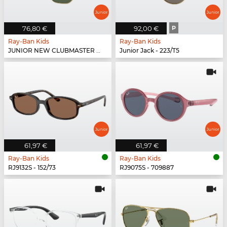
76,80 €
92,00 €
P
Ray-Ban Kids
Ray-Ban Kids
JUNIOR NEW CLUBMASTER - 100/71
Junior Jack - 223/T5
61,97 €
61,97 €
Ray-Ban Kids
Ray-Ban Kids
RJ9132S - 152/73
RJ9075S - 709887