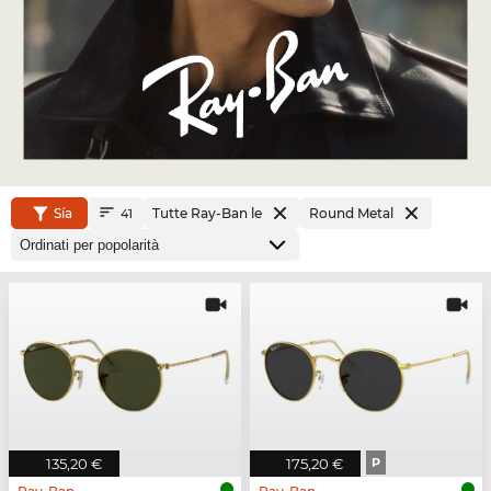
Sía
Tutte Ray-Ban le
Round Metal
41
135,20 €
175,20 €
P