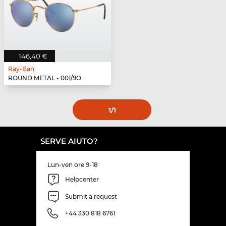
146,40 €
Ray-Ban
ROUND METAL - 001/9O
1
/1
SERVE AIUTO?
Lun-ven ore 9-18
Helpcenter
Submit a request
+44 330 818 6761