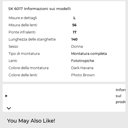
SK 6017 Informazioni sui modelli
Misure e dettagli
L
Misura delle lenti
56
Ponte infralenti
17
Lunghezza delle stanghette
140
Sesso
Donna
Tipo di montatura
Montatura completa
Lenti
Fototropiche
Colore della montatura
Dark Havana
Colore delle lenti
Photo Brown
Inform
sul
produt
You May Also Like!