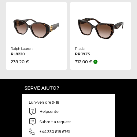
Ralph Lauren
Prada
RL8220
PR 19ZS
239,20 €
312,00 €
SERVE AIUTO?
Lun-ven ore 9-18
Helpcenter
Submit a request
+44 330 818 6761